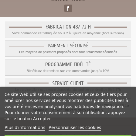
FABRICATION 48/ 72 H
Votre commande est fabriquée sous 2 à 3 jours en moyenne (hors livraison)
PAIEMENT SÉCURISÉ
Les moyens de paiement proposés sont tous totalement sécurisés
PROGRAMME FIDÉLITÉ
Bénéficiez de remises sur vos commandes jusqu'a 10%
SERVICE CLIENT
Le service client est a votre disposition du lundi au vendredi de 8h à 17h
Ce site Web utilise ses propres cookies et ceux de tiers pour
09.82.28.47.69.
améliorer nos services et vous montrer des publicités liées à
© 2012 - 2026 Le
vos préférences en analysant vos habitudes de navigation.
Monde du Sticker :
stickers déco et muraux
Pour donner votre consentement à son utilisation, appuyez
sur le bouton Accepter.
Plus d'informations
Personnaliser les cookies
Sticker CB Paris Tour Eiffel
-
Catégorie
:
Sticker Carte bancaire
-
Prix