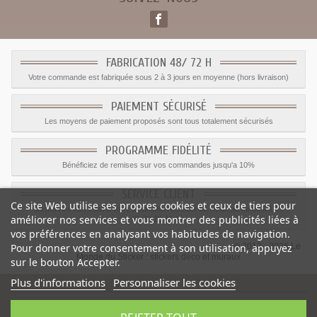
FABRICATION 48/ 72 H
Votre commande est fabriquée sous 2 à 3 jours en moyenne (hors livraison)
PAIEMENT SÉCURISÉ
Les moyens de paiement proposés sont tous totalement sécurisés
PROGRAMME FIDÉLITÉ
Bénéficiez de remises sur vos commandes jusqu'a 10%
SERVICE CLIENT
Ce site Web utilise ses propres cookies et ceux de tiers pour
Le service client est a votre disposition du lundi au vendredi de 8h à 17h
améliorer nos services et vous montrer des publicités liées à
09.82.28.47.69.
vos préférences en analysant vos habitudes de navigation.
© 2012 - 2026 Le
Pour donner votre consentement à son utilisation, appuyez
Monde du Sticker :
stickers déco et muraux
sur le bouton Accepter.
Plus d'informations
Personnaliser les cookies
Sticker CB Rugby
-
Catégorie
:
Sticker Carte bancaire
-
Prix
:
1.90
€