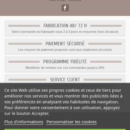
FABRICATION 48/ 72 H
Votre commande est fabriquée sous 2 à 3 jours en moyenne (hors livraison)
PAIEMENT SÉCURISÉ
Les moyens de paiement proposés sont tous totalement sécurisés
PROGRAMME FIDÉLITÉ
Bénéficiez de remises sur vos commandes jusqu'a 10%
SERVICE CLIENT
Le service client est a votre disposition du lundi au vendredi de 8h à 17h
Ce site Web utilise ses propres cookies et ceux de tiers pour
09.82.28.47.69.
améliorer nos services et vous montrer des publicités liées à
© 2012 - 2026 Le
vos préférences en analysant vos habitudes de navigation.
Monde du Sticker :
stickers déco et muraux
Pour donner votre consentement à son utilisation, appuyez
sur le bouton Accepter.
Plus d'informations
Personnaliser les cookies
Sticker carte bleu voiture
-
Catégorie
:
Sticker Carte bancaire
-
Prix
: