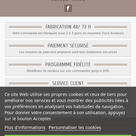
FABRICATION 48/ 72 H
Votre commande est fabriquée sous 2 à 3 jours en moyenne (hors livraison)
PAIEMENT SÉCURISÉ
Les moyens de paiement proposés sont tous totalement sécurisés
PROGRAMME FIDÉLITÉ
Bénéficiez de remises sur vos commandes jusqu'a 10%
SERVICE CLIENT
Le service client est a votre disposition du lundi au vendredi de 8h à 17h
Ce site Web utilise ses propres cookies et ceux de tiers pour
09.82.28.47.69.
améliorer nos services et vous montrer des publicités liées à
© 2012 - 2026 Le
vos préférences en analysant vos habitudes de navigation.
Monde du Sticker :
stickers déco et muraux
Pour donner votre consentement à son utilisation, appuyez
sur le bouton Accepter.
Plus d'informations
Personnaliser les cookies
Sticker CB Pailette Brillante
-
Catégorie
:
Sticker Carte bancaire
-