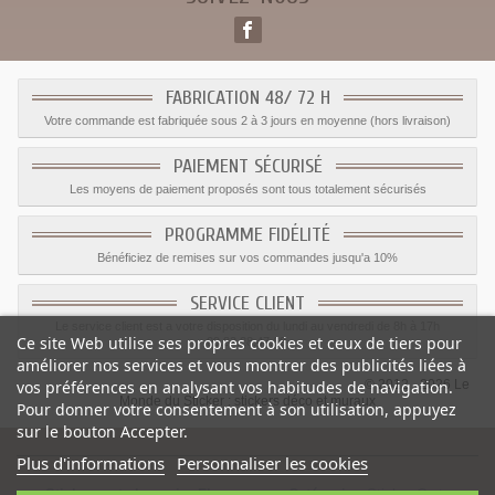
FABRICATION 48/ 72 H
Votre commande est fabriquée sous 2 à 3 jours en moyenne (hors livraison)
PAIEMENT SÉCURISÉ
Les moyens de paiement proposés sont tous totalement sécurisés
PROGRAMME FIDÉLITÉ
Bénéficiez de remises sur vos commandes jusqu'a 10%
SERVICE CLIENT
Le service client est a votre disposition du lundi au vendredi de 8h à 17h
Ce site Web utilise ses propres cookies et ceux de tiers pour
09.82.28.47.69.
améliorer nos services et vous montrer des publicités liées à
© 2012 - 2026 Le
vos préférences en analysant vos habitudes de navigation.
Monde du Sticker :
stickers déco et muraux
Pour donner votre consentement à son utilisation, appuyez
sur le bouton Accepter.
Plus d'informations
Personnaliser les cookies
Sticker carte bancaire Fleurs rose
-
Catégorie
:
Sticker Carte