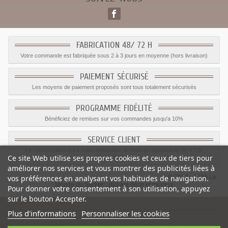
FABRICATION 48/ 72 H
Votre commande est fabriquée sous 2 à 3 jours en moyenne (hors livraison)
PAIEMENT SÉCURISÉ
Les moyens de paiement proposés sont tous totalement sécurisés
PROGRAMME FIDÉLITÉ
Bénéficiez de remises sur vos commandes jusqu'a 10%
SERVICE CLIENT
Le service client est a votre disposition du lundi au vendredi de 8h à 17h
Ce site Web utilise ses propres cookies et ceux de tiers pour
09.82.28.47.69.
améliorer nos services et vous montrer des publicités liées à
© 2012 - 2026 Le
vos préférences en analysant vos habitudes de navigation.
Monde du Sticker :
stickers déco et muraux
Pour donner votre consentement à son utilisation, appuyez
sur le bouton Accepter.
Plus d'informations
Personnaliser les cookies
Autocollant CB Drapeau Anglais Vintage
-
Catégorie
:
Sticker Carte