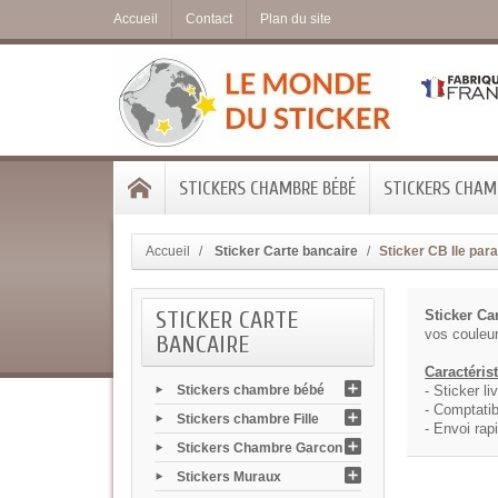
Accueil
Contact
Plan du site
STICKERS CHAMBRE BÉBÉ
STICKERS CHAMB
Accueil
Sticker Carte bancaire
Sticker CB Ile par
STICKER CARTE
Sticker Ca
vos couleur
BANCAIRE
Caractéris
Stickers chambre bébé
- Sticker li
- Comptatib
Stickers chambre Fille
- Envoi rap
Stickers Chambre Garcon
Stickers Muraux