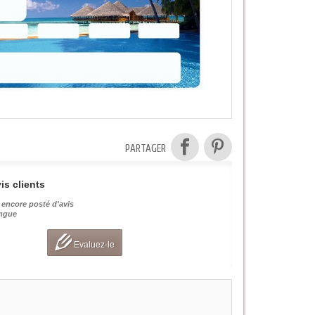
PARTAGER
is clients
 encore posté d'avis
angue
Evaluez-le