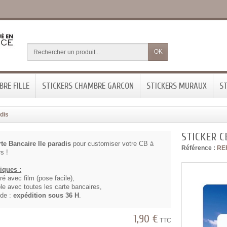
OK
RE FILLE
STICKERS CHAMBRE GARCON
STICKERS MURAUX
ST
adis
STICKER C
rte Bancaire Ile paradis
pour customiser votre CB à
Référence :
RE
s !
tiques :
vré avec film (pose facile),
le avec toutes les carte bancaires,
ide :
expédition sous 36 H
.
1,90 €
TTC