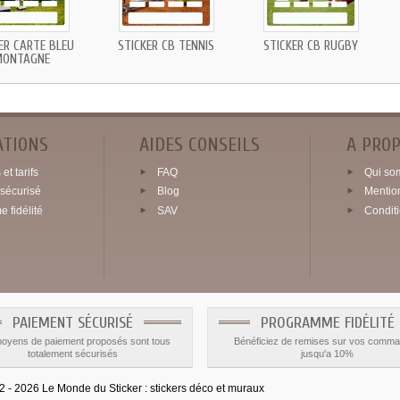
ER CARTE BLEU
STICKER CB TENNIS
STICKER CB RUGBY
MONTAGNE
ATIONS
AIDES CONSEILS
A PRO
et tarifs
FAQ
Qui so
sécurisé
Blog
Mentio
 fidélité
SAV
Condit
PAIEMENT SÉCURISÉ
PROGRAMME FIDÉLITÉ
oyens de paiement proposés sont tous
Bénéficiez de remises sur vos comm
totalement sécurisés
jusqu'a 10%
2026 Le Monde du Sticker :
stickers déco et muraux