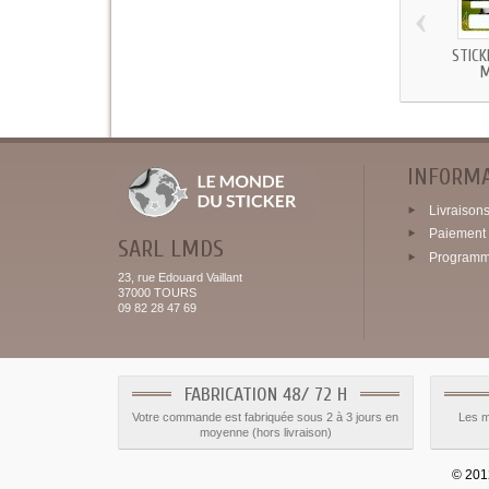
‹
STICK
INFORM
Livraisons 
Paiement 
SARL LMDS
Programme
23, rue Edouard Vaillant
37000 TOURS
09 82 28 47 69
FABRICATION 48/ 72 H
Votre commande est fabriquée sous 2 à 3 jours en
Les m
moyenne (hors livraison)
© 2012 - 