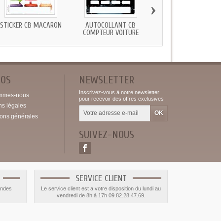
›
STICKER CB MACARON
AUTOCOLLANT CB
STICKER CARTE BLEU
COMPTEUR VOITURE
VOITURE
POS
NEWSLETTER
Inscrivez-vous à notre newsletter
mmes-nous
pour recevoir des offres exclusives
ns légales
ions générales
SUIVEZ-NOUS
SERVICE CLIENT
andes
Le service client est a votre disposition du lundi au
vendredi de 8h à 17h 09.82.28.47.69.