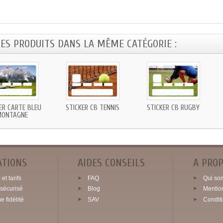
RES PRODUITS DANS LA MÊME CATÉGORIE :
ER CARTE BLEU
STICKER CB TENNIS
STICKER CB RUGBY
MONTAGNE
ATIONS
AIDES CONSEILS
A PRO
et tarifs
FAQ
Qui so
sécurisé
Blog
Mentio
 fidélité
SAV
Condit