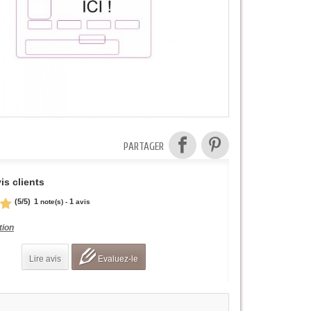
PARTAGER
is clients
(
5
/
5
)
1
1
note(s) -
avis
tion
Lire avis
Evaluez-le