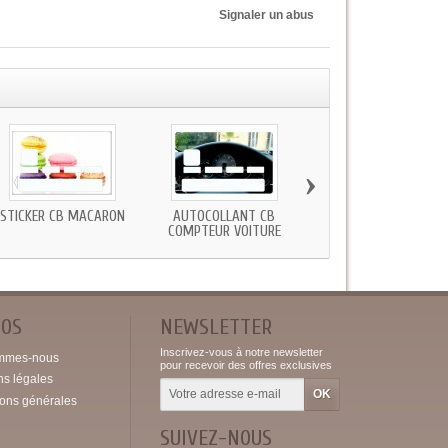
Signaler un abus
›
STICKER CB MACARON
AUTOCOLLANT CB
STICKER CARTE BLEU
COMPTEUR VOITURE
VOITURE
POS
NEWSLETTER
Inscrivez-vous à notre newsletter
mmes-nous
pour recevoir des offres exclusives
ns légales
ions générales
SUIVEZ-NOUS