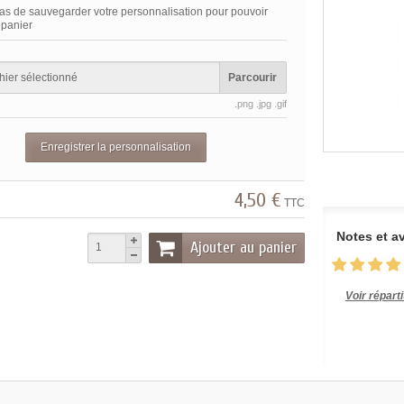
as de sauvegarder votre personnalisation pour pouvoir
u panier
hier sélectionné
Parcourir
.png .jpg .gif
Enregistrer la personnalisation
4,50 €
TTC
Notes et av
Ajouter au panier
Voir réparti