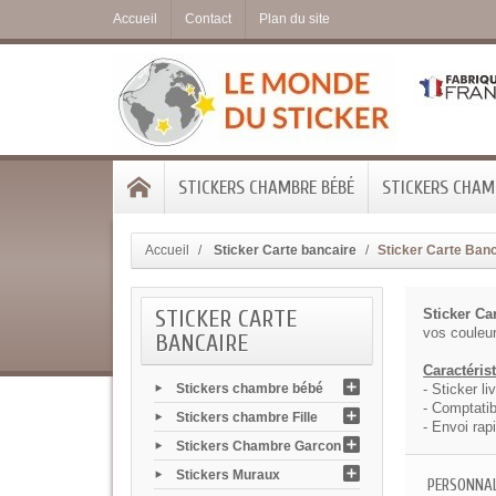
Accueil
Contact
Plan du site
STICKERS CHAMBRE BÉBÉ
STICKERS CHAMB
Accueil
Sticker Carte bancaire
Sticker Carte Ban
STICKER CARTE
Sticker Ca
vos couleur
BANCAIRE
Caractéris
Stickers chambre bébé
- Sticker li
- Comptatib
Stickers chambre Fille
- Envoi rap
Stickers Chambre Garcon
Stickers Muraux
PERSONNAL