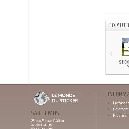
30 AUT
‹
STICK
INFORM
Livraisons 
Paiement 
SARL LMDS
Programme
23, rue Edouard Vaillant
37000 TOURS
09 82 28 47 69