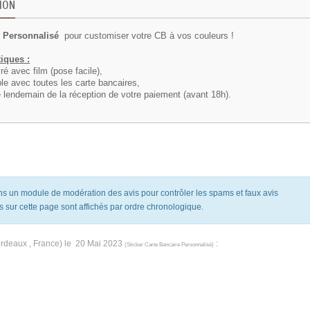
ION
B
Personnalisé
pour customiser votre CB à vos couleurs !
tiques :
vré avec film (pose facile),
le avec toutes les carte bancaires,
 lendemain de la réception de votre paiement (avant 18h).
ons un module de modération des avis pour contrôler les spams et faux avis
s sur cette page sont affichés par ordre chronologique.
rdeaux , France) le
20 Mai 2023
:
(
Sticker Carte Bancaire Personnalisé
)