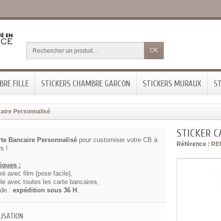
OK
RE FILLE
STICKERS CHAMBRE GARCON
STICKERS MURAUX
ST
caire Personnalisé
STICKER 
rte Bancaire Personnalisé
pour customiser votre CB à
Référence :
RE
s !
tiques :
vré avec film (pose facile),
le avec toutes les carte bancaires,
ide :
expédition sous 36 H
.
ISATION