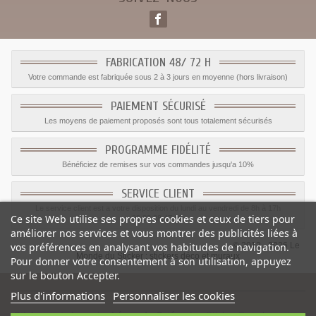
FABRICATION 48/ 72 H
Votre commande est fabriquée sous 2 à 3 jours en moyenne (hors livraison)
PAIEMENT SÉCURISÉ
Les moyens de paiement proposés sont tous totalement sécurisés
PROGRAMME FIDÉLITÉ
Bénéficiez de remises sur vos commandes jusqu'a 10%
SERVICE CLIENT
Le service client est a votre disposition du lundi au vendredi de 8h à 17h
Ce site Web utilise ses propres cookies et ceux de tiers pour
09.82.28.47.69.
améliorer nos services et vous montrer des publicités liées à
© 2012 - 2026 Le
vos préférences en analysant vos habitudes de navigation.
Monde du Sticker :
stickers déco et muraux
Pour donner votre consentement à son utilisation, appuyez
sur le bouton Accepter.
Plus d'informations
Personnaliser les cookies
Sticker carte bancaire Léopard
-
Catégorie
:
Sticker Carte bancaire
-