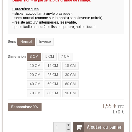
Dimension = la partie la plus grande de l'image.
Caractéristiques
- sticker autocollant (vinyle plastique),
- sens normal (comme sur la photo) sens inverse (miroir)
- résiste aux UV, intempéries, lessivable,
- pose facile sur surface lisse et propre,
notice fourni.
Sens
Normal
Inverse
Dimension
3 CM
5 CM
7 CM
10 CM
12 CM
15 CM
20 CM
25 CM
30 CM
40 CM
50 CM
60 CM
70 CM
80 CM
90 CM
1,55 €
Économisez 9%
TTC
1,70 €
Ajouter au panier