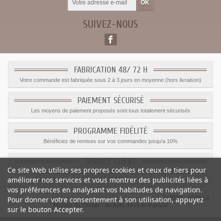
SUIVEZ-NOUS
FABRICATION 48/ 72 H
Votre commande est fabriquée sous 2 à 3 jours en moyenne (hors livraison)
PAIEMENT SÉCURISÉ
Les moyens de paiement proposés sont tous totalement sécurisés
PROGRAMME FIDÉLITÉ
Bénéficiez de remises sur vos commandes jusqu'a 10%
SERVICE CLIENT
Ce site Web utilise ses propres cookies et ceux de tiers pour
Le service client est a votre disposition du lundi au vendredi de 8h à 17h
améliorer nos services et vous montrer des publicités liées à
09.82.28.47.69.
vos préférences en analysant vos habitudes de navigation.
© 2012 - 2026 Le
Pour donner votre consentement à son utilisation, appuyez
Monde du Sticker :
stickers déco et muraux
sur le bouton Accepter.