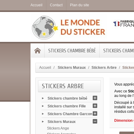
Accueil
Contact
Plan du site
STICKERS CHAMBRE BÉBÉ
STICKERS CHAMB
Accueil
Stickers Muraux
Stickers Arbre
Sticke
STICKERS ARBRE
Vous appréc
Avec ce
Sti
au long de l
Stickers chambre bébé
Découpé à la
Stickers chambre Fille
installé sur 
résidus coll
Stickers Chambre Garcon
Dimension =
Stickers Muraux
Stickers Ange