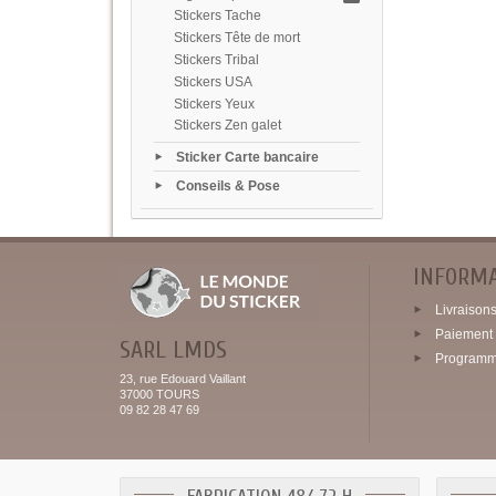
Stickers Tache
Stickers Tête de mort
Stickers Tribal
Stickers USA
Stickers Yeux
Stickers Zen galet
Sticker Carte bancaire
Conseils & Pose
INFORM
Livraisons 
Paiement 
SARL LMDS
Programme
23, rue Edouard Vaillant
37000 TOURS
09 82 28 47 69