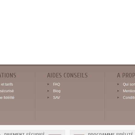
ATIONS
AIDES CONSEILS
A PRO
et tarifs
FAQ
Qui so
sécurisé
Blog
Mentio
 fidélité
SAV
Condit