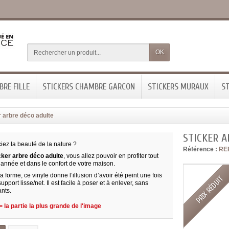
OK
RE FILLE
STICKERS CHAMBRE GARCON
STICKERS MURAUX
ST
r arbre déco adulte
STICKER A
iez la beauté de la nature ?
Référence :
RE
cker arbre déco adulte
, vous allez pouvoir en profiter tout
’année et dans le confort de votre maison.
 forme, ce vinyle donne l’illusion d’avoir été peint une fois
PRIX RÉDUIT
support lisse/net. Il est facile à poser et à enlever, sans
ants.
 la partie la plus grande de l'image