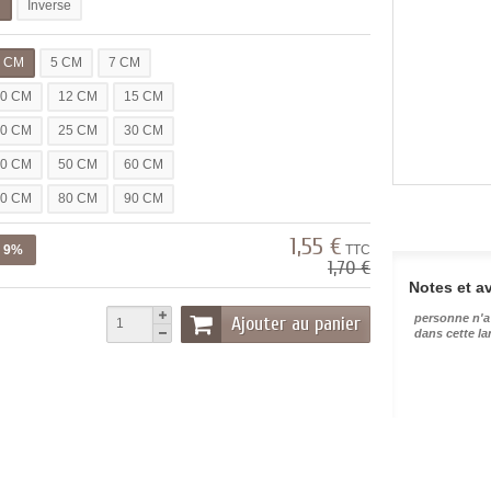
l
Inverse
3 CM
5 CM
7 CM
10 CM
12 CM
15 CM
20 CM
25 CM
30 CM
40 CM
50 CM
60 CM
70 CM
80 CM
90 CM
1,55 €
z 9%
TTC
1,70 €
Notes et av
personne n'a
Ajouter au panier
dans cette l