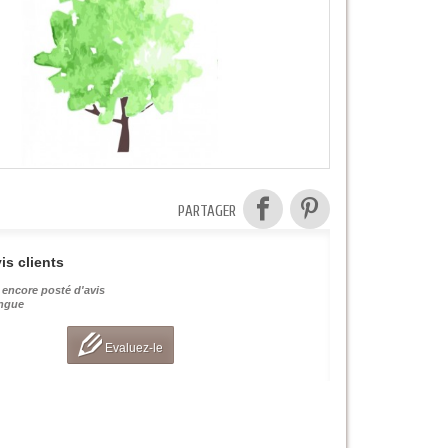
PARTAGER
is clients
 encore posté d'avis
angue
Evaluez-le