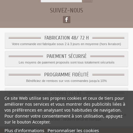
SUIVEZ-NOUS
FABRICATION 48/ 72 H
Votre commande est fabriquée sous 2 à 3 jours en moyenne (hors livraison)
PAIEMENT SÉCURISÉ
Les moyens de paiement proposés sont tous totalement sécurisés
PROGRAMME FIDÉLITÉ
Bénéficiez de remises sur vos commandes jusqu'a 10%
SERVICE CLIENT
Ce site Web utilise ses propres cookies et ceux de tiers pour
Le service client est a votre disposition du lundi au vendredi de 8h à 17h
améliorer nos services et vous montrer des publicités liées à
09.82.28.47.69.
vos préférences en analysant vos habitudes de navigation.
© 2012 - 2026 Le
Pour donner votre consentement à son utilisation, appuyez
Monde du Sticker :
stickers déco et muraux
sur le bouton Accepter.
Plus d'informations
Personnaliser les cookies