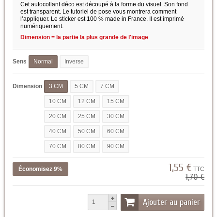
Cet autocollant déco est découpé à la forme du visuel. Son fond
est transparent. Le tutoriel de pose vous montrera comment
l’appliquer. Le sticker est 100 % made in France. Il est imprimé
numériquement.
Dimension = la partie la plus grande de l'image
Sens
Normal
Inverse
Dimension
3 CM
5 CM
7 CM
10 CM
12 CM
15 CM
20 CM
25 CM
30 CM
40 CM
50 CM
60 CM
70 CM
80 CM
90 CM
1,55 €
Économisez 9%
TTC
1,70 €
Ajouter au panier