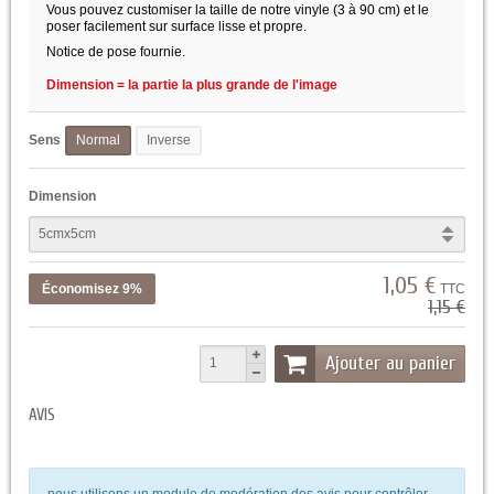
Vous pouvez customiser la taille de notre vinyle (3 à 90 cm) et le
poser facilement sur surface lisse et propre.
Notice de pose fournie.
Dimension = la partie la plus grande de l'image
Sens
Normal
Inverse
Dimension
1,05 €
Économisez 9%
TTC
1,15 €
Ajouter au panier
AVIS
nous utilisons un module de modération des avis pour contrôler