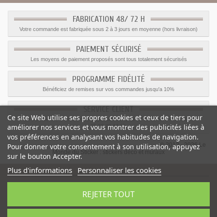
FABRICATION 48/ 72 H
Votre commande est fabriquée sous 2 à 3 jours en moyenne (hors livraison)
PAIEMENT SÉCURISÉ
Les moyens de paiement proposés sont tous totalement sécurisés
PROGRAMME FIDÉLITÉ
Bénéficiez de remises sur vos commandes jusqu'a 10%
SERVICE CLIENT
Ce site Web utilise ses propres cookies et ceux de tiers pour
Le service client est a votre disposition du lundi au vendredi de 8h à 17h
améliorer nos services et vous montrer des publicités liées à
09.82.28.47.69.
vos préférences en analysant vos habitudes de navigation.
© 2012 - 2026 Le
Pour donner votre consentement à son utilisation, appuyez
Monde du Sticker :
stickers déco et muraux
sur le bouton Accepter.
Plus d'informations
Personnaliser les cookies
REJETER TOUT
Sticker deco Compteur Voiture
-
Catégorie
:
Voiture
-
Prix
:
1.05
€