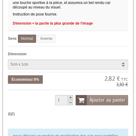
une touche sportive à la pièce, et assurera un bel rendu car
découpé au niveau du visuel.
Instruction de pose fournie.
Dimension = la partie la plus grande de l'image
Sens
Normal
Inverse
Dimension
2,82 €
Économisez 9%
TTC
3,10 €
Ajouter au panier
AVIS
nous utilisons un module de modération des avis pour contrôler