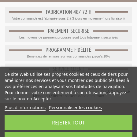
FABRICATION 48/ 72 H
Votre commande est fabriquée sous 2 à 3 jours en moyenne (hors livraison)
PAIEMENT SÉCURISÉ
Les moyens de paiement proposés sont tous totalement sécurisés
PROGRAMME FIDÉLITÉ
Bénéficiez de remises sur vos commandes jusqu'a 10%
SERVICE CLIENT
Ce site Web utilise ses propres cookies et ceux de tiers pour
Le service client est a votre disposition du lundi au vendredi de 8h à 17h
améliorer nos services et vous montrer des publicités liées à
09.82.28.47.69.
vos préférences en analysant vos habitudes de navigation.
© 2012 - 2026 Le
Pour donner votre consentement à son utilisation, appuyez
Monde du Sticker :
stickers déco et muraux
sur le bouton Accepter.
Plus d'informations
Personnaliser les cookies
REJETER TOUT
Sticker formule un rouge n° 16
-
Catégorie
:
Voiture
-
Prix
:
2.82
€