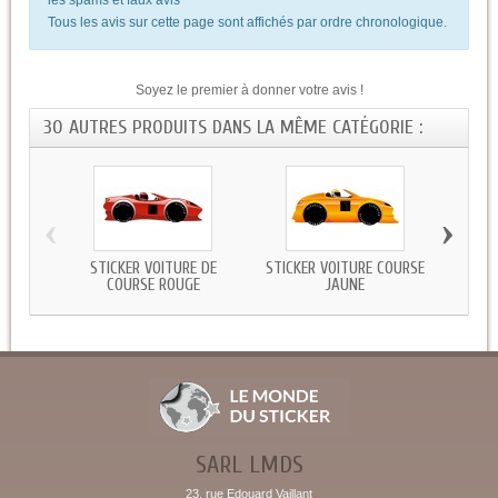
Tous les avis sur cette page sont affichés par ordre chronologique.
Soyez le premier à donner votre avis !
30 AUTRES PRODUITS DANS LA MÊME CATÉGORIE :
‹
›
STICKER VOITURE DE
STICKER VOITURE COURSE
STICK
COURSE ROUGE
JAUNE
SARL LMDS
23, rue Edouard Vaillant