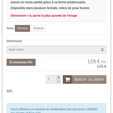
assure un rendu parfait grâce à sa forme prédécoupée.
Disponible dans plusieurs formats, notice de pose fournie.
Dimension = la partie la plus grande de l'image
Sens
Normal
Inverse
Dimension
1,59 €
Économisez 9%
TTC
1,75 €
Ajouter au panier
AVIS
nous utilisons un module de modération des avis pour contrôler
les spams et faux avis