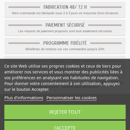
FABRICATION 48/ 72 H
Votre commande est fabriquée sous 2 à 3 jours en moyenne (hors livraison)
PAIEMENT SÉCURISÉ
Les moyens de paiement proposés sont tous totalement sécurisés
PROGRAMME FIDÉLITÉ
Bénéficiez de remises sur vos commandes jusqu'a 10%
SERVICE CLIENT
Ce site Web utilise ses propres cookies et ceux de tiers pour
Le service client est a votre disposition du lundi au vendredi de 8h à 17h
améliorer nos services et vous montrer des publicités liées à
09.82.28.47.69.
vos préférences en analysant vos habitudes de navigation.
© 2012 - 2026 Le
Pour donner votre consentement à son utilisation, appuyez
Monde du Sticker :
stickers déco et muraux
sur le bouton Accepter.
Plus d'informations
Personnaliser les cookies
REJETER TOUT
Sticker Podium deco chambre
-
Catégorie
:
Voiture
-
Prix
:
1.59
€
J'ACCEPTE