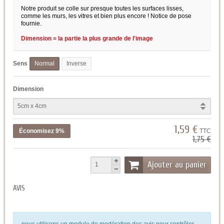
Notre produit se colle sur presque toutes les surfaces lisses,
comme les murs, les vitres et bien plus encore ! Notice de pose
fournie.
Dimension = la partie la plus grande de l'image
Sens
Normal
Inverse
Dimension
1,59 €
Économisez 9%
TTC
1,75 €
Ajouter au panier
AVIS
nous utilisons un module de modération des avis pour contrôler