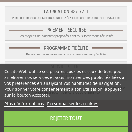
FABRICATION 48/ 72 H
Votre commande est fabriquée sous 2 à 3 jours en moyenne (hors livraison)
PAIEMENT SÉCURISÉ
Les moyens de paiement proposés sont tous totalement sécurisés
PROGRAMME FIDÉLITÉ
Bénéficiez de remises sur vos commandes jusqu'a 10%
SERVICE CLIENT
Ce site Web utilise ses propres cookies et ceux de tiers pour
Le service client est a votre disposition du lundi au vendredi de 8h à 17h
améliorer nos services et vous montrer des publicités liées à
09.82.28.47.69.
vos préférences en analysant vos habitudes de navigation.
© 2012 - 2026 Le
Pour donner votre consentement à son utilisation, appuyez
Monde du Sticker :
stickers déco et muraux
sur le bouton Accepter.
Plus d'informations
Personnaliser les cookies
REJETER TOUT
Sticker Piste de course
-
Catégorie
:
Voiture
-
Prix
:
1.59
€