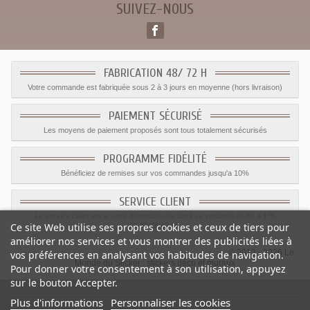
SUIVEZ-NOUS
FABRICATION 48/ 72 H
Votre commande est fabriquée sous 2 à 3 jours en moyenne (hors livraison)
PAIEMENT SÉCURISÉ
Les moyens de paiement proposés sont tous totalement sécurisés
PROGRAMME FIDÉLITÉ
Bénéficiez de remises sur vos commandes jusqu'a 10%
SERVICE CLIENT
Le service client est a votre disposition du lundi au vendredi de 8h à 17h
Ce site Web utilise ses propres cookies et ceux de tiers pour
09.82.28.47.69.
améliorer nos services et vous montrer des publicités liées à
© 2012 - 2026 Le
vos préférences en analysant vos habitudes de navigation.
Monde du Sticker :
stickers déco et muraux
Pour donner votre consentement à son utilisation, appuyez
sur le bouton Accepter.
Plus d'informations
Personnaliser les cookies