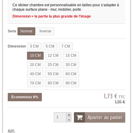
Ce sticker chambre est personnalisable en tailles pour s’adapter à
chaque surface plane - mur, mobilier, porte.
Dimension = la partie la plus grande de l'image
Sens
Normal
Inverse
Dimension
3 CM
5 CM
7 CM
10 CM
12 CM
15 CM
20 CM
25 CM
30 CM
40 CM
50 CM
60 CM
70 CM
80 CM
90 CM
1,73 €
Économisez 9%
TTC
1,91 €
Ajouter au panier
AVIS