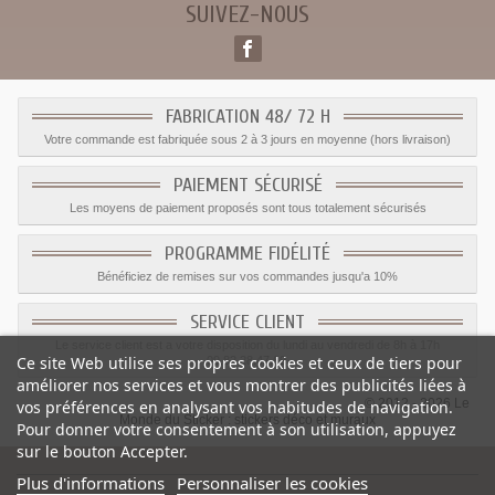
SUIVEZ-NOUS
FABRICATION 48/ 72 H
Votre commande est fabriquée sous 2 à 3 jours en moyenne (hors livraison)
PAIEMENT SÉCURISÉ
Les moyens de paiement proposés sont tous totalement sécurisés
PROGRAMME FIDÉLITÉ
Bénéficiez de remises sur vos commandes jusqu'a 10%
SERVICE CLIENT
Le service client est a votre disposition du lundi au vendredi de 8h à 17h
Ce site Web utilise ses propres cookies et ceux de tiers pour
09.82.28.47.69.
améliorer nos services et vous montrer des publicités liées à
© 2012 - 2026 Le
vos préférences en analysant vos habitudes de navigation.
Monde du Sticker :
stickers déco et muraux
Pour donner votre consentement à son utilisation, appuyez
sur le bouton Accepter.
Plus d'informations
Personnaliser les cookies