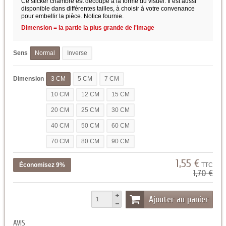
Ce sticker chambre est découpé à la forme du visuel. Il est aussi
disponible dans différentes tailles, à choisir à votre convenance
pour embellir la pièce. Notice fournie.
Dimension = la partie la plus grande de l'image
Sens
Normal
Inverse
Dimension
3 CM
5 CM
7 CM
10 CM
12 CM
15 CM
20 CM
25 CM
30 CM
40 CM
50 CM
60 CM
70 CM
80 CM
90 CM
1,55 €
Économisez 9%
TTC
1,70 €
Ajouter au panier
AVIS