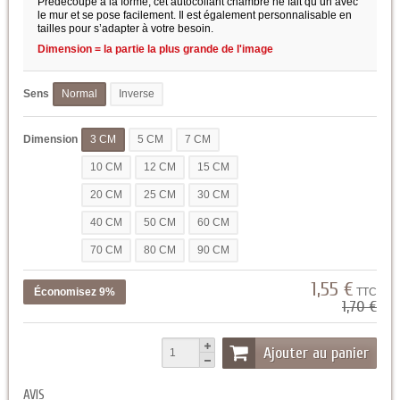
Prédécoupé à la forme, cet autocollant chambre ne fait qu’un avec
le mur et se pose facilement. Il est également personnalisable en
tailles pour s’adapter à votre besoin.
Dimension = la partie la plus grande de l'image
Sens
Normal
Inverse
Dimension
3 CM
5 CM
7 CM
10 CM
12 CM
15 CM
20 CM
25 CM
30 CM
40 CM
50 CM
60 CM
70 CM
80 CM
90 CM
1,55 €
Économisez 9%
TTC
1,70 €
Ajouter au panier
AVIS