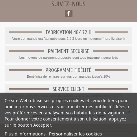
SUIVEZ-NOUS
FABRICATION 48/ 72 H
Votre commande est fabriquée sous 2 à 3 jours en moyenne (hors livraison)
PAIEMENT SÉCURISÉ
Les moyens de paiement proposés sont tous totalement sécurisés
PROGRAMME FIDÉLITÉ
Bénéficiez de remises sur vos commandes jusqu'a 10%
SERVICE CLIENT
Le service client est a votre disposition du lundi au vendredi de 8h à 17h
Ce site Web utilise ses propres cookies et ceux de tiers pour
09.82.28.47.69.
améliorer nos services et vous montrer des publicités liées à
© 2012 - 2026 Le
vos préférences en analysant vos habitudes de navigation.
Monde du Sticker :
stickers déco et muraux
Pour donner votre consentement à son utilisation, appuyez
sur le bouton Accepter.
Plus d'informations
Personnaliser les cookies