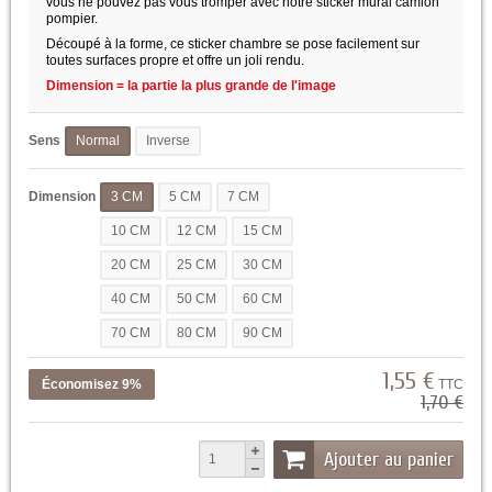
vous ne pouvez pas vous tromper avec notre sticker mural camion
pompier.
Découpé à la forme, ce sticker chambre se pose facilement sur
toutes surfaces propre et offre un joli rendu.
Dimension = la partie la plus grande de l'image
Sens
Normal
Inverse
Dimension
3 CM
5 CM
7 CM
10 CM
12 CM
15 CM
20 CM
25 CM
30 CM
40 CM
50 CM
60 CM
70 CM
80 CM
90 CM
1,55 €
Économisez 9%
TTC
1,70 €
Ajouter au panier