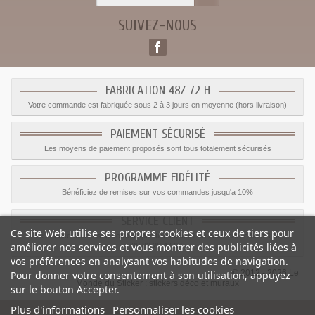
SUIVEZ-NOUS
FABRICATION 48/ 72 H
Votre commande est fabriquée sous 2 à 3 jours en moyenne (hors livraison)
PAIEMENT SÉCURISÉ
Les moyens de paiement proposés sont tous totalement sécurisés
PROGRAMME FIDÉLITÉ
Bénéficiez de remises sur vos commandes jusqu'a 10%
SERVICE CLIENT
Ce site Web utilise ses propres cookies et ceux de tiers pour
Le service client est a votre disposition du lundi au vendredi de 8h à 17h
améliorer nos services et vous montrer des publicités liées à
09.82.28.47.69.
vos préférences en analysant vos habitudes de navigation.
© 2012 - 2026 Le
Pour donner votre consentement à son utilisation, appuyez
Monde du Sticker :
stickers déco et muraux
sur le bouton Accepter.
Plus d'informations
Personnaliser les cookies