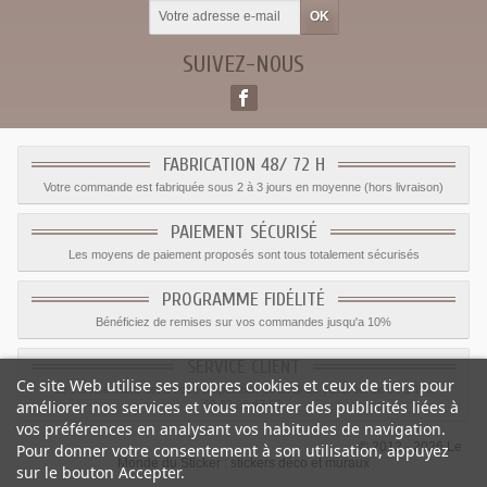
SUIVEZ-NOUS
FABRICATION 48/ 72 H
Votre commande est fabriquée sous 2 à 3 jours en moyenne (hors livraison)
PAIEMENT SÉCURISÉ
Les moyens de paiement proposés sont tous totalement sécurisés
PROGRAMME FIDÉLITÉ
Bénéficiez de remises sur vos commandes jusqu'a 10%
SERVICE CLIENT
Ce site Web utilise ses propres cookies et ceux de tiers pour
Le service client est a votre disposition du lundi au vendredi de 8h à 17h
améliorer nos services et vous montrer des publicités liées à
09.82.28.47.69.
vos préférences en analysant vos habitudes de navigation.
© 2012 - 2026 Le
Pour donner votre consentement à son utilisation, appuyez
Monde du Sticker :
stickers déco et muraux
sur le bouton Accepter.