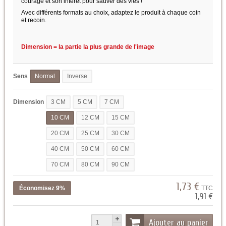
courage et son intérêt pour sauver des vies !
Avec différents formats au choix, adaptez le produit à chaque coin
et recoin.
Dimension = la partie la plus grande de l'image
Sens
Normal
Inverse
Dimension
3 CM
5 CM
7 CM
10 CM
12 CM
15 CM
20 CM
25 CM
30 CM
40 CM
50 CM
60 CM
70 CM
80 CM
90 CM
1,73 €
Économisez 9%
TTC
1,91 €
Ajouter au panier