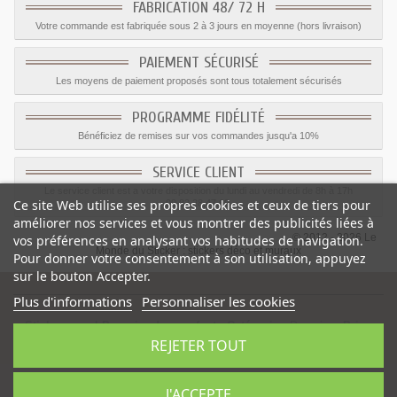
FABRICATION 48/ 72 H
Votre commande est fabriquée sous 2 à 3 jours en moyenne (hors livraison)
PAIEMENT SÉCURISÉ
Les moyens de paiement proposés sont tous totalement sécurisés
PROGRAMME FIDÉLITÉ
Bénéficiez de remises sur vos commandes jusqu'a 10%
SERVICE CLIENT
Le service client est a votre disposition du lundi au vendredi de 8h à 17h
Ce site Web utilise ses propres cookies et ceux de tiers pour
09.82.28.47.69.
améliorer nos services et vous montrer des publicités liées à
© 2012 - 2026 Le
vos préférences en analysant vos habitudes de navigation.
Monde du Sticker :
stickers déco et muraux
Pour donner votre consentement à son utilisation, appuyez
sur le bouton Accepter.
Plus d'informations
Personnaliser les cookies
Sticker mural Pompier deco enfant
-
Catégorie
:
Pompier
-
Prix
:
REJETER TOUT
1.59
€
J'ACCEPTE