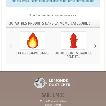
Tous les avis sur cette page sont affichés par ordre chronologique.
Soyez le premier à donner votre avis !
30 AUTRES PRODUITS DANS LA MÊME CATÉGORIE :
‹
›
STICKER FLAMME SIMPLE
AUTOCOLLANT MURAUX DE
STICKE
POMPIER...
SARL LMDS
23, rue Edouard Vaillant
37000 TOURS