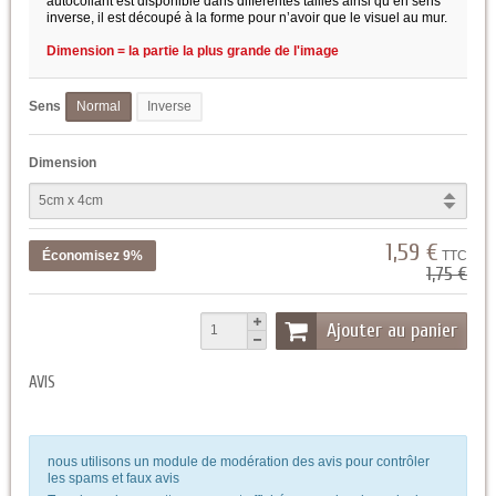
autocollant est disponible dans différentes tailles ainsi qu’en sens
inverse, il est découpé à la forme pour n’avoir que le visuel au mur.
Dimension = la partie la plus grande de l'image
Sens
Normal
Inverse
Dimension
1,59 €
Économisez 9%
TTC
1,75 €
Ajouter au panier
AVIS
nous utilisons un module de modération des avis pour contrôler
les spams et faux avis