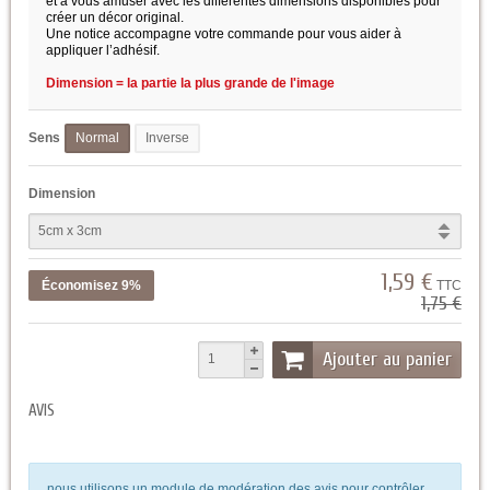
et à vous amuser avec les différentes dimensions disponibles pour
créer un décor original.
Une notice accompagne votre commande pour vous aider à
appliquer l’adhésif.
Dimension = la partie la plus grande de l'image
Sens
Normal
Inverse
Dimension
1,59 €
Économisez 9%
TTC
1,75 €
Ajouter au panier
AVIS
nous utilisons un module de modération des avis pour contrôler