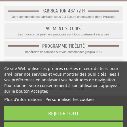
FABRICATION 48/ 72 H
Votre commande est fabriquée sous 2 à 3 jours en moyenne (hors livraison)
PAIEMENT SÉCURISÉ
Les moyens de paiement proposés sont tous totalement sécurisés
PROGRAMME FIDÉLITÉ
Bénéficiez de remises sur vos commandes jusqu'a 10%
SERVICE CLIENT
Ce site Web utilise ses propres cookies et ceux de tiers pour
Le service client est a votre disposition du lundi au vendredi de 8h à 17h
améliorer nos services et vous montrer des publicités liées à
09.82.28.47.69.
vos préférences en analysant vos habitudes de navigation.
© 2012 - 2026 Le
Pour donner votre consentement à son utilisation, appuyez
Monde du Sticker :
stickers déco et muraux
sur le bouton Accepter.
Plus d'informations
Personnaliser les cookies
REJETER TOUT
Sticker garçon Pompier casque
-
Catégorie
:
Pompier
-
Prix
:
1.59
€