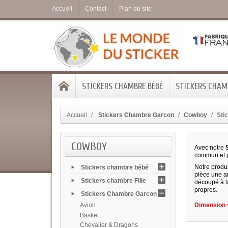
Accueil
Contact
Plan du site
STICKERS CHAMBRE BÉBÉ
STICKERS CHAMB
Accueil
Stickers Chambre Garcon
Cowboy
Sti
COWBOY
Avec notre
S
commun et p
Notre produi
Stickers chambre bébé
pièce une am
Stickers chambre Fille
découpé à la
propres.
Stickers Chambre Garcon
Avion
Dimension =
Basket
Chevalier & Dragons