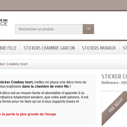
OK
RE FILLE
STICKERS CHAMBRE GARCON
STICKERS MURAUX
ST
cker Cowboy mort
STICKER 
ticker Cowboy mort,
mettez en place une déco hors du
Référence :
RE
lus explosive
dans la chambre de votre fils !
t déco est un moyen facile et abordable d’apporter à la
biance totalement western, que votre petit adorera. Il est
PRIX RÉDUIT
 forme pour ne faire qu’un à tous supports lisses et
 la partie la plus grande de l'image