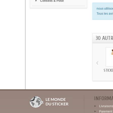
Conseils & Pose
nous utilis
Tous les avi
30 AUT
‹
STICK
INFORM
Livraisons 
Paiement 