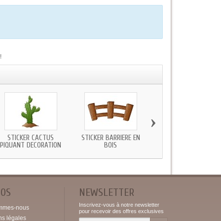
!
›
STICKER CACTUS
STICKER BARRIÈRE EN
STICKER COWBOY SCEN
PIQUANT DECORATION
BOIS
DEVANT SALOON
POS
NEWSLETTER
Inscrivez-vous à notre newsletter
mmes-nous
pour recevoir des offres exclusives
ns légales