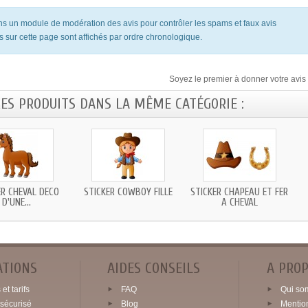
ons un module de modération des avis pour contrôler les spams et faux avis
s sur cette page sont affichés par ordre chronologique.
Soyez le premier à donner votre avis 
RES PRODUITS DANS LA MÊME CATÉGORIE :
ER CHEVAL DECO
STICKER COWBOY FILLE
STICKER CHAPEAU ET FER
D'UNE...
A CHEVAL
ATIONS
AIDES CONSEILS
A PRO
et tarifs
FAQ
Qui so
sécurisé
Blog
Mentio