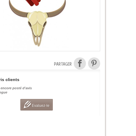
PARTAGER
is clients
 encore posté d'avis
angue
Evaluez-le