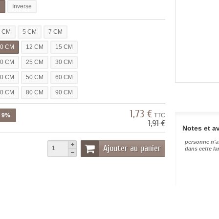
l
Inverse
3 CM
5 CM
7 CM
10 CM
12 CM
15 CM
20 CM
25 CM
30 CM
40 CM
50 CM
60 CM
70 CM
80 CM
90 CM
1,73 €
z 9%
TTC
1,91 €
Notes et av
personne n'a
Ajouter au panier
dans cette l