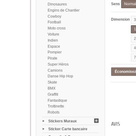
Sens
Norma
Dinosaures
Engins de Chantier
Cowboy
Dimension
Football
Moto cross
Voiture
Indien
Espace
Pompier
Pirate
Super Héros
Camions
Économise
Danse Hip Hop
Skate
BMX
Graffiti
Fantastique
Trottinette
Robots
Stickers Muraux
AVIS
Sticker Carte bancaire