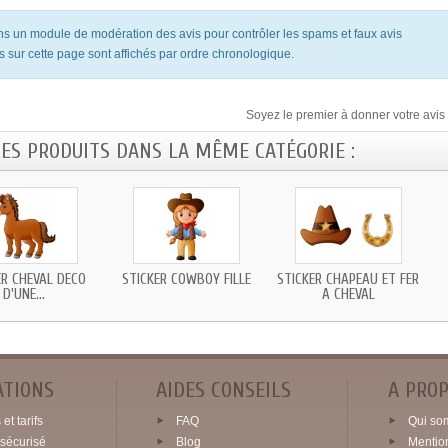
ons un module de modération des avis pour contrôler les spams et faux avis
s sur cette page sont affichés par ordre chronologique.
Soyez le premier à donner votre avis 
RES PRODUITS DANS LA MÊME CATÉGORIE :
ER CHEVAL DECO
STICKER COWBOY FILLE
STICKER CHAPEAU ET FER
D'UNE...
A CHEVAL
ATIONS
AIDES CONSEILS
A PRO
et tarifs
FAQ
Qui so
sécurisé
Blog
Mentio