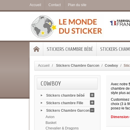
Accueil
Contact
Plan du site
STICKERS CHAMBRE BÉBÉ
STICKERS CHAMB
Accueil
Stickers Chambre Garcon
Cowboy
Sti
COWBOY
Avec notre
chambre de 
style plus a
Stickers chambre bébé
Customisez 
Stickers chambre Fille
choix (3 à 9
posez-le fac
Stickers Chambre Garcon
Avion
Dimension =
Basket
Chevalier & Dragons