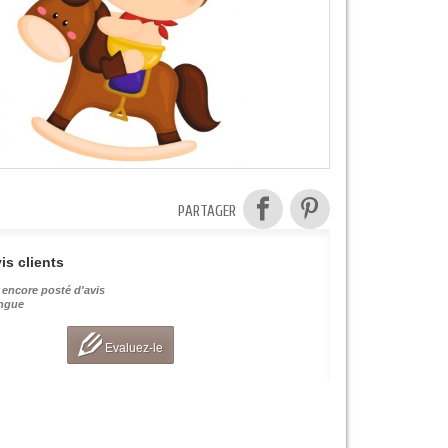
PARTAGER
is clients
 encore posté d'avis
angue
Evaluez-le