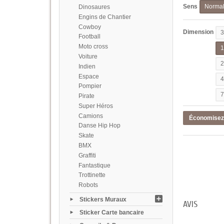
Sens
Norma
Dinosaures
Engins de Chantier
Cowboy
Dimension
Football
Moto cross
Voiture
Indien
Espace
Pompier
Pirate
Super Héros
Camions
Économise
Danse Hip Hop
Skate
BMX
Graffiti
Fantastique
Trottinette
Robots
Stickers Muraux
AVIS
Sticker Carte bancaire