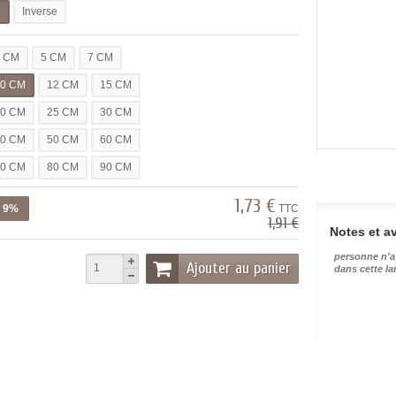
l
Inverse
3 CM
5 CM
7 CM
10 CM
12 CM
15 CM
20 CM
25 CM
30 CM
40 CM
50 CM
60 CM
70 CM
80 CM
90 CM
1,73 €
z 9%
TTC
1,91 €
Notes et av
personne n'a
Ajouter au panier
dans cette l