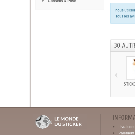
Conseils & Pose
nous utilis
Tous les avi
30 AUT
‹
STICK
INFORM
Livraisons 
Paiement 