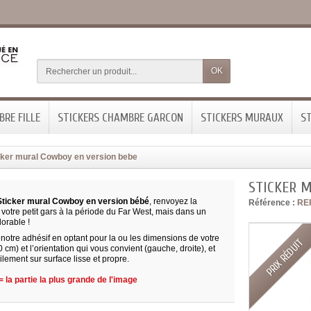
OK
RE FILLE
STICKERS CHAMBRE GARCON
STICKERS MURAUX
ST
cker mural Cowboy en version bebe
STICKER 
Sticker mural Cowboy en version bébé
, renvoyez la
Référence :
RE
votre petit gars à la période du Far West, mais dans un
dorable !
notre adhésif en optant pour la ou les dimensions de votre
PRIX RÉDUIT
0 cm) et l’orientation qui vous convient (gauche, droite), et
ilement sur surface lisse et propre.
 la partie la plus grande de l'image