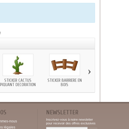
!
›
STICKER CACTUS
STICKER BARRIÈRE EN
STICKER COWBOY SCEN
PIQUANT DECORATION
BOIS
DEVANT SALOON
POS
NEWSLETTER
Inscrivez-vous à notre newsletter
mmes-nous
pour recevoir des offres exclusives
ns légales