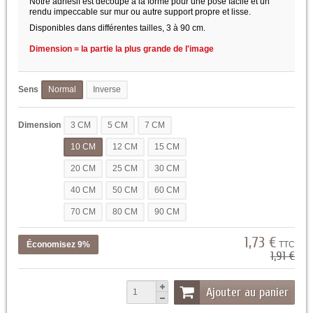
Notre adhésif est découpé à la forme pour une pose facile et un
rendu impeccable sur mur ou autre support propre et lisse.
Disponibles dans différentes tailles, 3 à 90 cm.
Dimension = la partie la plus grande de l'image
Sens
Normal
Inverse
Dimension
3 CM
5 CM
7 CM
10 CM
12 CM
15 CM
20 CM
25 CM
30 CM
40 CM
50 CM
60 CM
70 CM
80 CM
90 CM
1,73 €
Économisez 9%
TTC
1,91 €
Ajouter au panier