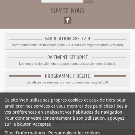
SUIVEZ-NOUS
FABRICATION 48/ 72 H
Votre commande est fabriquée sous 2 à 3 jours en moyenne (hors livraison)
PAIEMENT SÉCURISÉ
Les moyens de paiement proposés sont tous totalement sécurisés
PROGRAMME FIDÉLITÉ
Bénéficiez de remises sur vos commandes jusqu'a 10%
SERVICE CLIENT
Ce site Web utilise ses propres cookies et ceux de tiers pour
Le service client est a votre disposition du lundi au vendredi de 8h à 17h
améliorer nos services et vous montrer des publicités liées à
09.82.28.47.69.
vos préférences en analysant vos habitudes de navigation.
© 2012 - 2026 Le
Pour donner votre consentement à son utilisation, appuyez
Monde du Sticker :
stickers déco et muraux
sur le bouton Accepter.
Plus d'informations
Personnaliser les cookies