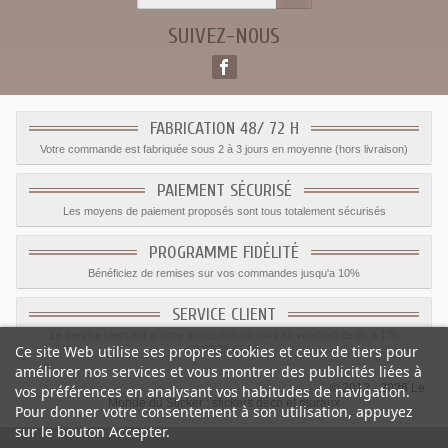
SUIVEZ-NOUS
FABRICATION 48/ 72 H
Votre commande est fabriquée sous 2 à 3 jours en moyenne (hors livraison)
PAIEMENT SÉCURISÉ
Les moyens de paiement proposés sont tous totalement sécurisés
PROGRAMME FIDÉLITÉ
Bénéficiez de remises sur vos commandes jusqu'a 10%
SERVICE CLIENT
Le service client est a votre disposition du lundi au vendredi de 8h à 17h
Ce site Web utilise ses propres cookies et ceux de tiers pour
09.82.28.47.69.
améliorer nos services et vous montrer des publicités liées à
© 2012 - 2026 Le
vos préférences en analysant vos habitudes de navigation.
Monde du Sticker :
stickers déco et muraux
Pour donner votre consentement à son utilisation, appuyez
sur le bouton Accepter.