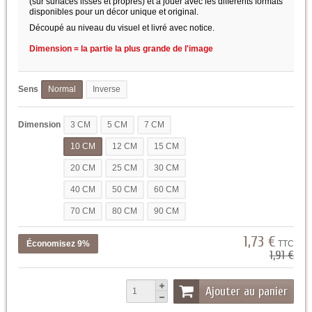
(sur surfaces lisses et propres) et à jouer avec les différents formats
disponibles pour un décor unique et original.
Découpé au niveau du visuel et livré avec notice.
Dimension = la partie la plus grande de l'image
Sens
Normal
Inverse
Dimension
3 CM
5 CM
7 CM
10 CM
12 CM
15 CM
20 CM
25 CM
30 CM
40 CM
50 CM
60 CM
70 CM
80 CM
90 CM
1,73 €
Économisez 9%
TTC
1,91 €
Ajouter au panier