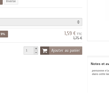
l
Inverse
1,59 €
z 9%
TTC
1,75 €
Ajouter au panier
Notes et av
personne n'a
dans cette l