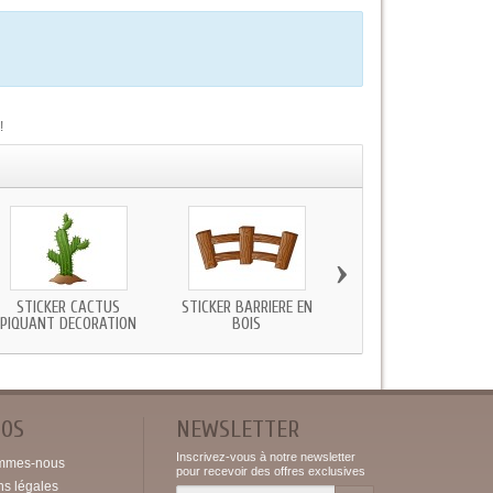
!
›
STICKER CACTUS
STICKER BARRIÈRE EN
STICKER COWBOY SCEN
PIQUANT DECORATION
BOIS
DEVANT SALOON
POS
NEWSLETTER
Inscrivez-vous à notre newsletter
mmes-nous
pour recevoir des offres exclusives
ns légales