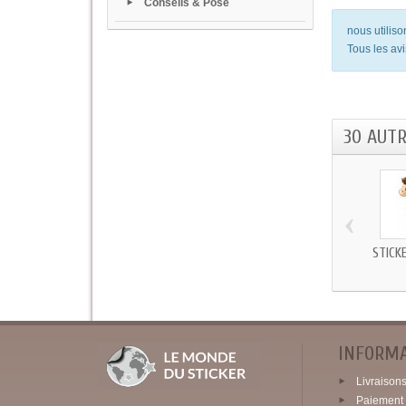
Conseils & Pose
nous utilis
Tous les avi
30 AUT
‹
STICK
INFORM
Livraisons 
Paiement 