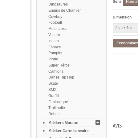
Sens
Norma
Dinosaures
Engins de Chantier
Cowboy
Dimension
Football
Moto cross
Voiture
Indien
Économise
Espace
Pompier
Pirate
Super Héros
Camions
Danse Hip Hop
Skate
BMX
Graffiti
Fantastique
Trottinette
Robots
Stickers Muraux
AVIS
Sticker Carte bancaire