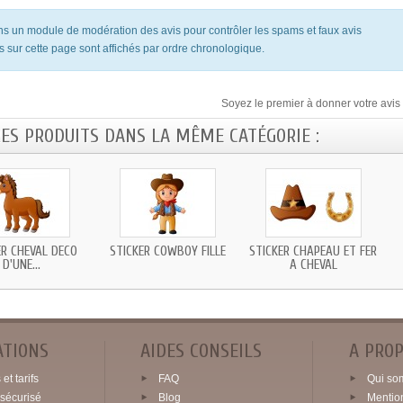
ons un module de modération des avis pour contrôler les spams et faux avis
s sur cette page sont affichés par ordre chronologique.
Soyez le premier à donner votre avis 
RES PRODUITS DANS LA MÊME CATÉGORIE :
ER CHEVAL DECO
STICKER COWBOY FILLE
STICKER CHAPEAU ET FER
D'UNE...
A CHEVAL
ATIONS
AIDES CONSEILS
A PRO
et tarifs
FAQ
Qui so
sécurisé
Blog
Mentio