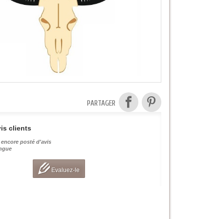
PARTAGER
is clients
 encore posté d'avis
angue
Evaluez-le