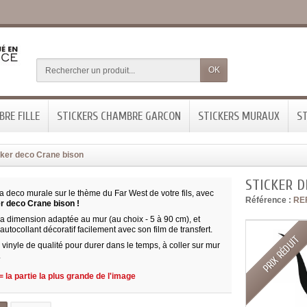
OK
RE FILLE
STICKERS CHAMBRE GARCON
STICKERS MURAUX
ST
cker deco Crane bison
STICKER D
 deco murale sur le thème du Far West de votre fils, avec
Référence :
RE
er deco Crane bison !
la dimension adaptée au mur (au choix - 5 à 90 cm), et
 autocollant décoratif facilement avec son film de transfert.
PRIX RÉDUIT
vinyle de qualité pour durer dans le temps, à coller sur mur
.
 la partie la plus grande de l'image