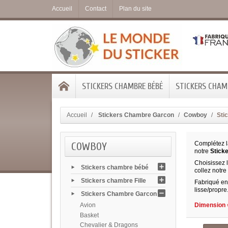
Accueil
Contact
Plan du site
STICKERS CHAMBRE BÉBÉ
STICKERS CHAMB
Accueil
Stickers Chambre Garcon
Cowboy
Sti
COWBOY
Complétez la
notre
Stick
Choisissez 
Stickers chambre bébé
collez notre
Stickers chambre Fille
Fabriqué en 
lisse/propre
Stickers Chambre Garcon
Avion
Dimension =
Basket
Chevalier & Dragons