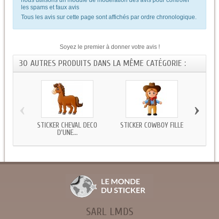
les spams et faux avis
Tous les avis sur cette page sont affichés par ordre chronologique.
Soyez le premier à donner votre avis !
30 AUTRES PRODUITS DANS LA MÊME CATÉGORIE :
‹
›
STICKER CHEVAL DECO
STICKER COWBOY FILLE
STICKE
D'UNE...
SARL LMDS