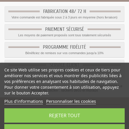
FABRICATION 48/ 72 H
Votre commande est fabriquée sous 2 à 3 jours en moyenne (hors livraison)
PAIEMENT SÉCURISÉ
Les moyens de paiement proposés sont tous totalement sécurisés
PROGRAMME FIDÉLITÉ
Bénéficiez de remises sur vos commandes jusqu'a 10%
SERVICE CLIENT
Ce site Web utilise ses propres cookies et ceux de tiers pour
Le service client est a votre disposition du lundi au vendredi de 8h à 17h
améliorer nos services et vous montrer des publicités liées à
09.82.28.47.69.
vos préférences en analysant vos habitudes de navigation.
© 2012 - 2026 Le
Pour donner votre consentement à son utilisation, appuyez
Monde du Sticker :
stickers déco et muraux
sur le bouton Accepter.
Plus d'informations
Personnaliser les cookies
REJETER TOUT
Sticker Pencarte western
-
Catégorie
:
Cowboy
-
Prix
:
1.59
€