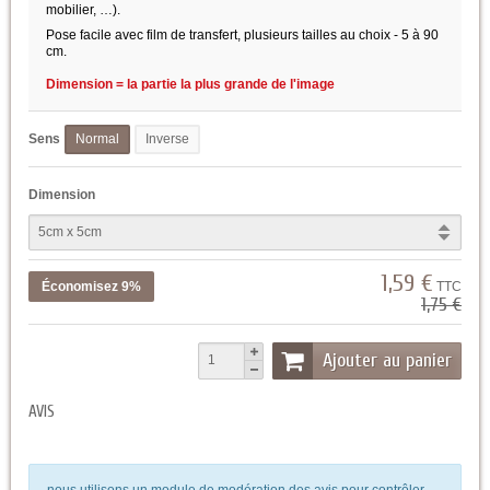
mobilier, …).
Pose facile avec film de transfert, plusieurs tailles au choix - 5 à 90
cm.
Dimension = la partie la plus grande de l'image
Sens
Normal
Inverse
Dimension
1,59 €
Économisez 9%
TTC
1,75 €
Ajouter au panier
AVIS
nous utilisons un module de modération des avis pour contrôler