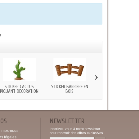
!
›
STICKER CACTUS
STICKER BARRIÈRE EN
STICKER COWBOY SCEN
PIQUANT DECORATION
BOIS
DEVANT SALOON
POS
NEWSLETTER
Inscrivez-vous à notre newsletter
mmes-nous
pour recevoir des offres exclusives
ns légales