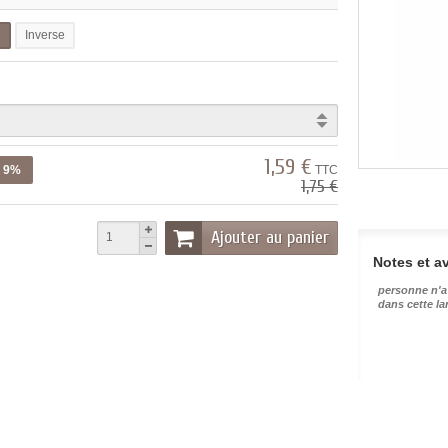
l
Inverse
1,59 €
z 9%
TTC
1,75 €
Ajouter au panier
Notes et av
personne n'a
dans cette l