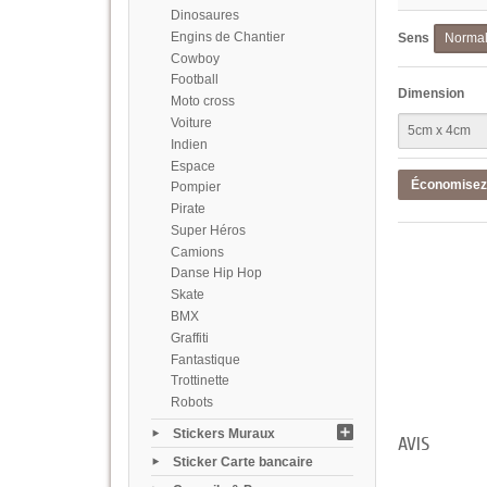
Dinosaures
Engins de Chantier
Sens
Norma
Cowboy
Football
Dimension
Moto cross
Voiture
Indien
Espace
Économise
Pompier
Pirate
Super Héros
Camions
Danse Hip Hop
Skate
BMX
Graffiti
Fantastique
Trottinette
Robots
Stickers Muraux
AVIS
Sticker Carte bancaire