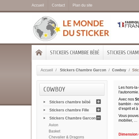
Accueil
Contact
Plan du site
STICKERS CHAMBRE BÉBÉ
STICKERS CHAMB
Accueil
Stickers Chambre Garcon
Cowboy
Sti
COWBOY
Les hors-la-
l'autonomie
Avec nos
St
Stickers chambre bébé
bambin - no
d’esprit et à
Stickers chambre Fille
Vous pouvez 
Stickers Chambre Garcon
mobilier, …
Avion
Basket
Dimension =
Chevalier & Dragons