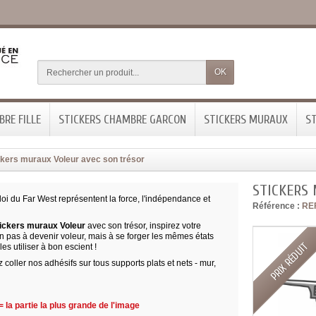
OK
RE FILLE
STICKERS CHAMBRE GARCON
STICKERS MURAUX
ST
ckers muraux Voleur avec son trésor
STICKERS
loi du Far West représentent la force, l'indépendance et
Référence :
RE
.
ickers muraux Voleur
avec son trésor, inspirez votre
n pas à devenir voleur, mais à se forger les mêmes états
PRIX RÉDUIT
 les utiliser à bon escient !
coller nos adhésifs sur tous supports plats et nets - mur,
 la partie la plus grande de l'image