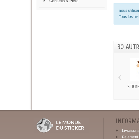
Conseils & Pose
nous utilis
Tous les avi
30 AUT
‹
STICK
INFORM
Livraisons 
Paiement 