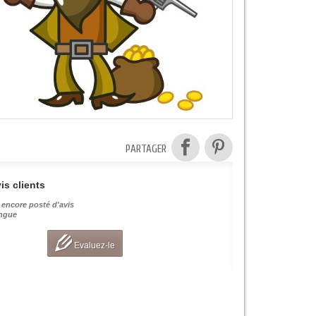
PARTAGER
is clients
 encore posté d'avis
angue
Evaluez-le