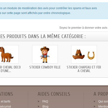
ons un module de modération des avis pour contrôler les spams et faux avis
s sur cette page sont affichés par ordre chronologique.
Soyez le premier à donner votre avis 
RES PRODUITS DANS LA MÊME CATÉGORIE :
ER CHEVAL DECO
STICKER COWBOY FILLE
STICKER CHAPEAU ET FER
D'UNE...
A CHEVAL
ATIONS
AIDES CONSEILS
A PRO
et tarifs
FAQ
Qui so
sécurisé
Blog
Mentio