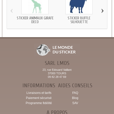
‹
›
STICKER ANIMAUX GIRAFE
STICKER BUFFLE
STIC
DECO
SILHOUETTE
SARL LMDS
23, rue Edouard Vaillant
37000 TOURS
09 82 28 47 69
INFORMATIONS
AIDES CONSEILS
Livraisons et tarifs
FAQ
Paiement sécurisé
Blog
Programme fidélité
SAV
A PROPOS