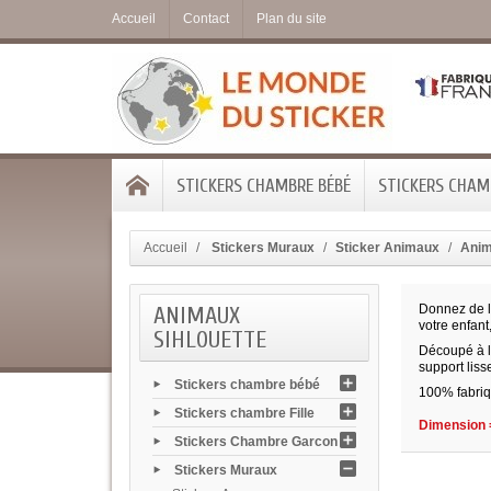
Accueil
Contact
Plan du site
STICKERS CHAMBRE BÉBÉ
STICKERS CHAMB
Accueil
Stickers Muraux
Sticker Animaux
Anim
ANIMAUX
Donnez de la
votre enfant
SIHLOUETTE
Découpé à la
support liss
Stickers chambre bébé
100% fabriq
Stickers chambre Fille
Dimension =
Stickers Chambre Garcon
Stickers Muraux