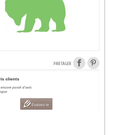
PARTAGER
is clients
 encore posté d'avis
angue
Evaluez-le