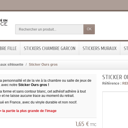
OK
RE FILLE
STICKERS CHAMBRE GARCON
STICKERS MURAUX
ST
aux sihlouette
Sticker Ours gros
STICKER O
 personnalité et de la vie à la chambre ou salle de jeux de
Référence :
RE
, avec notre
Sticker Ours gros !
 forme et sans contour blanc, cet adhésif adhère à tout
e et ne laisse aucune trace au moment du retrait.
ué en France, avec du vinyle durable et non nocif.
 la partie la plus grande de l'image
1,65 €
TTC