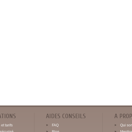
ATIONS
AIDES CONSEILS
A PRO
et tarifs
FAQ
Qui so
sécurisé
Blog
Mentio