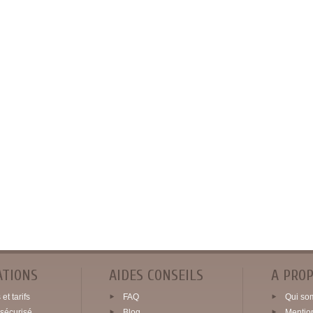
ATIONS
AIDES CONSEILS
A PRO
et tarifs
FAQ
Qui so
sécurisé
Blog
Mentio