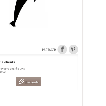
PARTAGER
is clients
 encore posté d'avis
angue
Evaluez-le