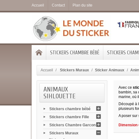
Accueil
Contact
Plan du site
STICKERS CHAMBRE BÉBÉ
STICKERS CHAMB
Accueil
Stickers Muraux
Sticker Animaux
Anim
ANIMAUX
Avec ce
sti
bambin, sa 
SIHLOUETTE
marine, où i
Découpé à la
plusieurs f
Stickers chambre bébé
A poser sur 
Stickers chambre Fille
Stickers Chambre Garcon
Dimension =
Stickers Muraux