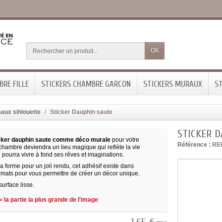
OK
RE FILLE
STICKERS CHAMBRE GARCON
STICKERS MURAUX
ST
aux sihlouette
Sticker Dauphin saute
STICKER 
cker dauphin saute comme déco murale
pour votre
Référence :
RE
chambre deviendra un lieu magique qui reflète la vie
l pourra vivre à fond ses rêves et imaginations.
 forme pour un joli rendu, cet adhésif existe dans
ormats pour vous permettre de créer un décor unique.
surface lisse.
 la partie la plus grande de l'image