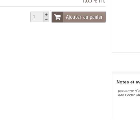
1,65 €
TTC
Ajouter au panier
Notes et av
personne n'a
dans cette l