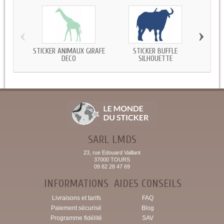
‹
›
STICKER ANIMAUX GIRAFE
STICKER BUFFLE
STIC
DECO
SILHOUETTE
SARL LMDS
23, rue Edouard Vaillant
37000 TOURS
09 82 28 47 69
INFORMATIONS
AIDES CONSEILS
Livraisons et tarifs
FAQ
Paiement sécurisé
Blog
Programme fidélité
SAV