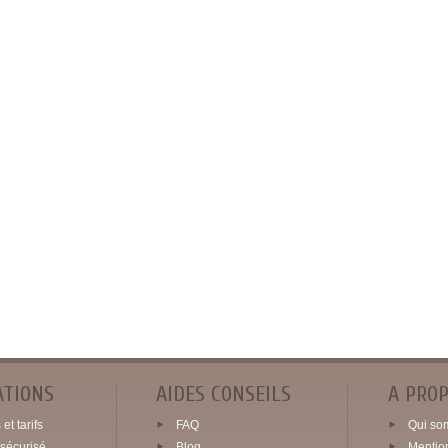
ATIONS
AIDES CONSEILS
A PRO
et tarifs
FAQ
Qui so
sécurisé
Blog
Mentio