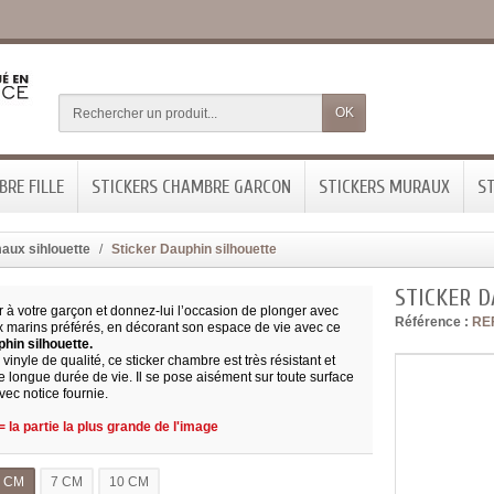
OK
RE FILLE
STICKERS CHAMBRE GARCON
STICKERS MURAUX
ST
aux sihlouette
Sticker Dauphin silhouette
STICKER 
ir à votre garçon et donnez-lui l’occasion de plonger avec
Référence :
RE
 marins préférés, en décorant son espace de vie avec ce
phin silhouette.
vinyle de qualité, ce sticker chambre est très résistant et
 longue durée de vie. Il se pose aisément sur toute surface
avec notice fournie.
 la partie la plus grande de l'image
5 CM
7 CM
10 CM