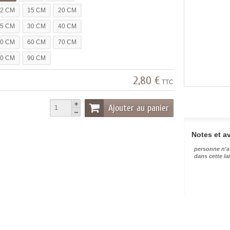
12 CM
15 CM
20 CM
25 CM
30 CM
40 CM
50 CM
60 CM
70 CM
80 CM
90 CM
2,80 €
TTC
Ajouter au panier
Notes et av
personne n'a
dans cette l