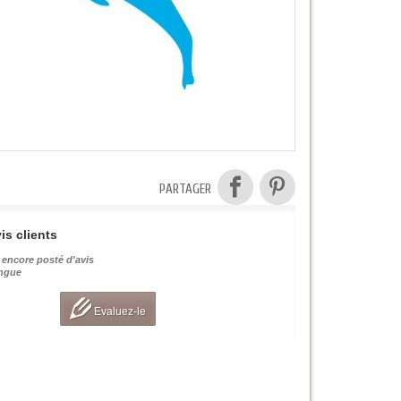
PARTAGER
is clients
 encore posté d'avis
angue
Evaluez-le