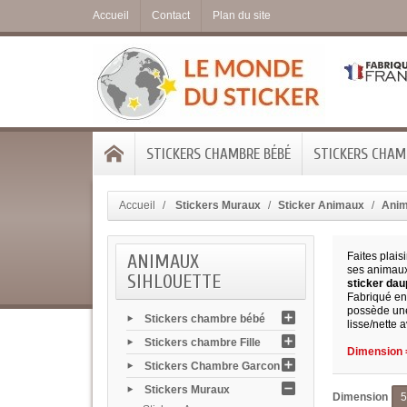
Accueil
Contact
Plan du site
STICKERS CHAMBRE BÉBÉ
STICKERS CHAMB
Accueil
Stickers Muraux
Sticker Animaux
Anim
ANIMAUX
Faites plais
ses animaux
SIHLOUETTE
sticker dau
Fabriqué en 
possède une
Stickers chambre bébé
lisse/nette 
Stickers chambre Fille
Dimension =
Stickers Chambre Garcon
Stickers Muraux
Dimension