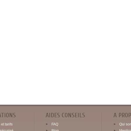
ATIONS
AIDES CONSEILS
A PRO
et tarifs
FAQ
Qui so
sécurisé
Blog
Mentio