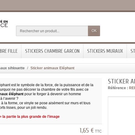
OK
RE FILLE
STICKERS CHAMBRE GARCON
STICKERS MURAUX
ST
aux sihlouette
Sticker animaux Eléphant
STICKER 
hant est le symbole de la force, de la puissance et de la
Référence :
RE
urquoi ne pas décorer la chambre de votre fils avec ce
imaux
éléphant
pour le forger à devenir un homme
à l’avenir ?
à la forme, ce vinyle se pose aisément sur murs et tous
rts lisses, pour un joli rendu.
 la partie la plus grande de l'image
1,65 €
TTC