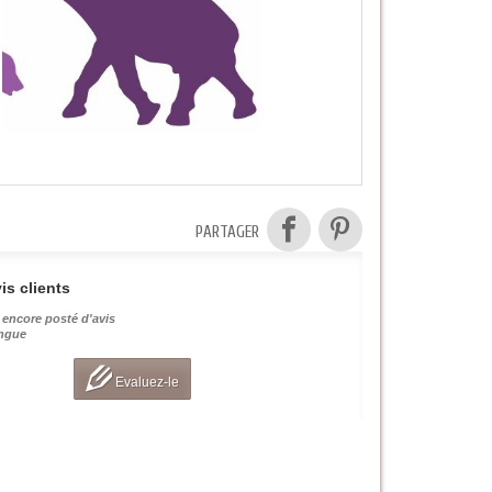
PARTAGER
is clients
 encore posté d'avis
angue
Evaluez-le