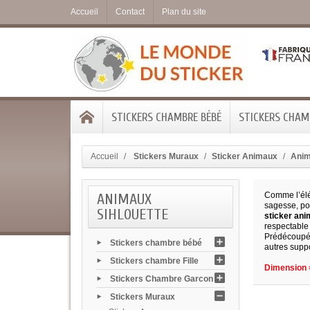
Accueil
Contact
Plan du site
STICKERS CHAMBRE BÉBÉ
STICKERS CHAMB
Accueil
Stickers Muraux
Sticker Animaux
Anim
ANIMAUX
Comme l’élép
sagesse, po
SIHLOUETTE
sticker an
respectable 
Prédécoupé 
Stickers chambre bébé
autres suppo
Stickers chambre Fille
Dimension =
Stickers Chambre Garcon
Stickers Muraux