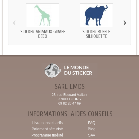
‹
›
STICKER ANIMAUX GIRAFE
STICKER BUFFLE
STIC
DECO
SILHOUETTE
SARL LMDS
23, rue Edouard Vaillant
37000 TOURS
09 82 28 47 69
INFORMATIONS
AIDES CONSEILS
Livraisons et tarifs
FAQ
Paiement sécurisé
Blog
Programme fidélité
SAV