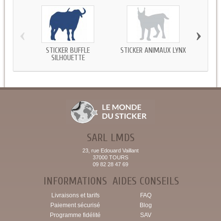
‹
›
STICKER BUFFLE
STICKER ANIMAUX LYNX
S
SILHOUETTE
SARL LMDS
23, rue Edouard Vaillant
37000 TOURS
09 82 28 47 69
INFORMATIONS
AIDES CONSEILS
Livraisons et tarifs
FAQ
Paiement sécurisé
Blog
Programme fidélité
SAV