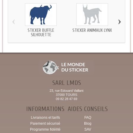
‹
›
STICKER BUFFLE
STICKER ANIMAUX LYNX
S
SILHOUETTE
SARL LMDS
23, rue Edouard Vaillant
37000 TOURS
09 82 28 47 69
INFORMATIONS
AIDES CONSEILS
Livraisons et tarifs
FAQ
Paiement sécurisé
Blog
Programme fidélité
SAV