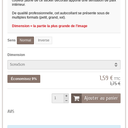
couleur jaune de ce sticker décoratif apporte une sensation de paix
intérieur.
De qualité professionnelle, cet autocollant se présente sous de
multiples formats (petit, grand, xxl).
Dimension = la partie la plus grande de l'image
Sens
Normal
Inverse
Dimension
1,59 €
Économisez 9%
TTC
1,75 €
Ajouter au panier
AVIS