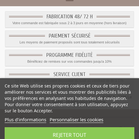
FABRICATION 48/ 72 H
Votre commande est fabriquée sous 2 à 3 jours en moyenne (hors livraison)
PAIEMENT SÉCURISÉ
Les moyens de paiement proposés sont tous totalement sécurisés
PROGRAMME FIDÉLITÉ
Bénéficiez de remises sur vos commandes jusqu'a 10%
SERVICE CLIENT
Le service client est a votre disposition du lundi au vendredi de 8h à 17h
Ce site Web utilise ses propres cookies et ceux de tiers pour
09.82.28.47.69.
améliorer nos services et vous montrer des publicités liées à
© 2012 - 2026 Le
vos préférences en analysant vos habitudes de navigation.
Monde du Sticker :
stickers déco et muraux
Pour donner votre consentement à son utilisation, appuyez
sur le bouton Accepter.
Plus d'informations
Personnaliser les cookies
Sticker pieuvre jaune
-
Catégorie
:
Stickers Animaux mer
-
Prix
:
REJETER TOUT
1.59
€