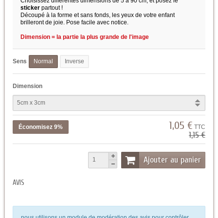
Choisissez différentes dimensions de 5 à 90 cm, et posez le
sticker
partout !
Découpé à la forme et sans fonds, les yeux de votre enfant
brilleront de joie. Pose facile avec notice.
Dimension = la partie la plus grande de l'image
Sens
Normal
Inverse
Dimension
1,05 €
Économisez 9%
TTC
1,15 €
Ajouter au panier
AVIS
nous utilisons un module de modération des avis pour contrôler