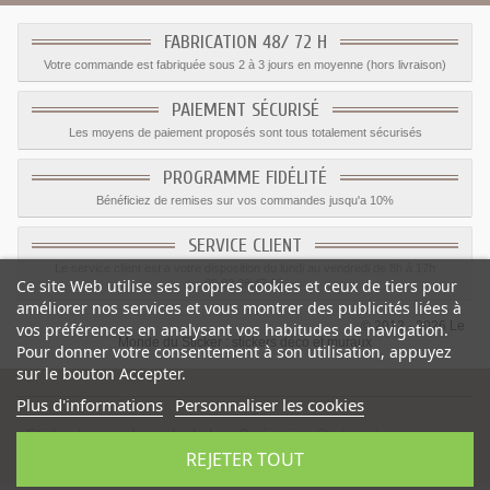
FABRICATION 48/ 72 H
Votre commande est fabriquée sous 2 à 3 jours en moyenne (hors livraison)
PAIEMENT SÉCURISÉ
Les moyens de paiement proposés sont tous totalement sécurisés
PROGRAMME FIDÉLITÉ
Bénéficiez de remises sur vos commandes jusqu'a 10%
SERVICE CLIENT
Le service client est a votre disposition du lundi au vendredi de 8h à 17h
Ce site Web utilise ses propres cookies et ceux de tiers pour
09.82.28.47.69.
améliorer nos services et vous montrer des publicités liées à
© 2012 - 2026 Le
vos préférences en analysant vos habitudes de navigation.
Monde du Sticker :
stickers déco et muraux
Pour donner votre consentement à son utilisation, appuyez
sur le bouton Accepter.
Plus d'informations
Personnaliser les cookies
Sticker bateau de peche bebe
-
Catégorie
:
Stickers Animaux mer
-
REJETER TOUT
Prix
:
1.05
€