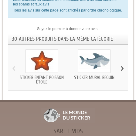
les spams et faux avis
Tous les avis sur cette page sont affichés par ordre chronologique.
Soyez le premier à donner votre avis !
30 AUTRES PRODUITS DANS LA MÊME CATÉGORIE :
‹
›
STICKER ENFANT POISSON
STICKER MURAL REQUIN
ST
ÉTOILE
CR
SARL LMDS