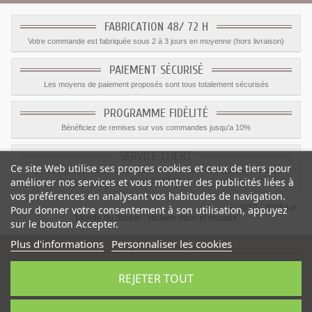
FABRICATION 48/ 72 H
Votre commande est fabriquée sous 2 à 3 jours en moyenne (hors livraison)
PAIEMENT SÉCURISÉ
Les moyens de paiement proposés sont tous totalement sécurisés
PROGRAMME FIDÉLITÉ
Bénéficiez de remises sur vos commandes jusqu'a 10%
SERVICE CLIENT
Ce site Web utilise ses propres cookies et ceux de tiers pour
Le service client est a votre disposition du lundi au vendredi de 8h à 17h
améliorer nos services et vous montrer des publicités liées à
09.82.28.47.69.
vos préférences en analysant vos habitudes de navigation.
© 2012 - 2026 Le
Pour donner votre consentement à son utilisation, appuyez
Monde du Sticker :
stickers déco et muraux
sur le bouton Accepter.
Plus d'informations
Personnaliser les cookies
REJETER TOUT
Sticker grand Phare
-
Catégorie
:
Stickers Animaux mer
-
Prix
:
1.05
€