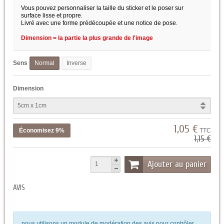
Vous pouvez personnaliser la taille du sticker et le poser sur
surface lisse et propre.
Livré avec une forme prédécoupée et une notice de pose.
Dimension = la partie la plus grande de l'image
Sens
Normal
Inverse
Dimension
1,05 €
Économisez 9%
TTC
1,15 €
Ajouter au panier
AVIS
nous utilisons un module de modération des avis pour contrôler