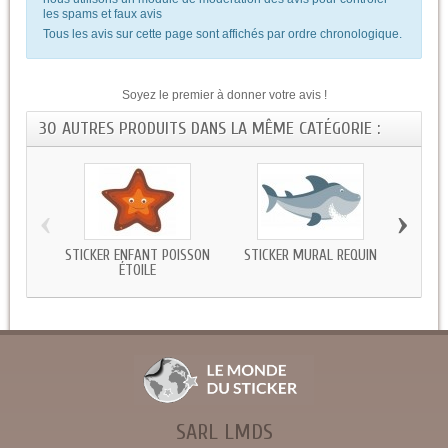
les spams et faux avis
Tous les avis sur cette page sont affichés par ordre chronologique.
Soyez le premier à donner votre avis !
30 AUTRES PRODUITS DANS LA MÊME CATÉGORIE :
‹
›
STICKER ENFANT POISSON
STICKER MURAL REQUIN
ST
ÉTOILE
CR
SARL LMDS