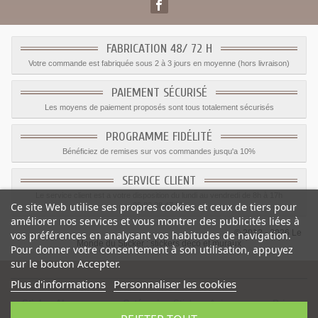
FABRICATION 48/ 72 H
Votre commande est fabriquée sous 2 à 3 jours en moyenne (hors livraison)
PAIEMENT SÉCURISÉ
Les moyens de paiement proposés sont tous totalement sécurisés
PROGRAMME FIDÉLITÉ
Bénéficiez de remises sur vos commandes jusqu'a 10%
SERVICE CLIENT
Le service client est a votre disposition du lundi au vendredi de 8h à 17h
Ce site Web utilise ses propres cookies et ceux de tiers pour
09.82.28.47.69.
améliorer nos services et vous montrer des publicités liées à
© 2012 - 2026 Le
vos préférences en analysant vos habitudes de navigation.
Monde du Sticker :
stickers déco et muraux
Pour donner votre consentement à son utilisation, appuyez
sur le bouton Accepter.
Plus d'informations
Personnaliser les cookies
Sticker Algue orange
-
Catégorie
:
Stickers Animaux mer
-
Prix
:
1.59
€