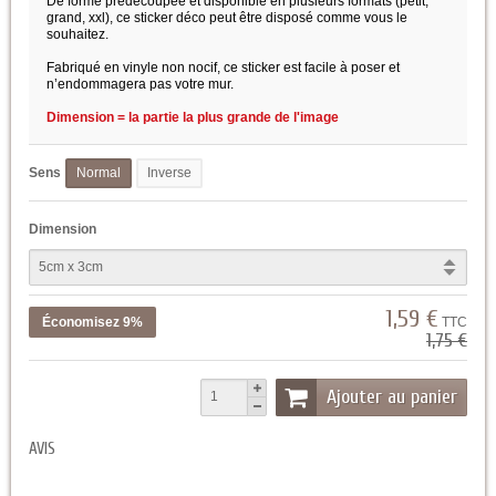
De forme prédécoupée et disponible en plusieurs formats (petit,
grand, xxl), ce sticker déco peut être disposé comme vous le
souhaitez.
Fabriqué en vinyle non nocif, ce sticker est facile à poser et
n’endommagera pas votre mur.
Dimension = la partie la plus grande de l'image
Sens
Normal
Inverse
Dimension
1,59 €
Économisez 9%
TTC
1,75 €
Ajouter au panier
AVIS