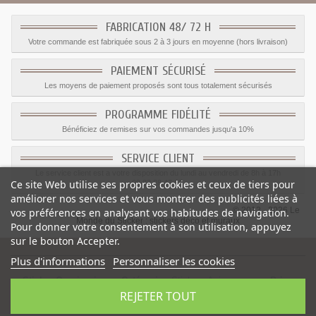
FABRICATION 48/ 72 H
Votre commande est fabriquée sous 2 à 3 jours en moyenne (hors livraison)
PAIEMENT SÉCURISÉ
Les moyens de paiement proposés sont tous totalement sécurisés
PROGRAMME FIDÉLITÉ
Bénéficiez de remises sur vos commandes jusqu'a 10%
SERVICE CLIENT
Le service client est a votre disposition du lundi au vendredi de 8h à 17h
Ce site Web utilise ses propres cookies et ceux de tiers pour
09.82.28.47.69.
améliorer nos services et vous montrer des publicités liées à
© 2012 - 2026 Le
vos préférences en analysant vos habitudes de navigation.
Monde du Sticker :
stickers déco et muraux
Pour donner votre consentement à son utilisation, appuyez
sur le bouton Accepter.
Plus d'informations
Personnaliser les cookies
Sticker Oursin pique
-
Catégorie
:
Stickers Animaux mer
-
Prix
:
REJETER TOUT
1.68
€