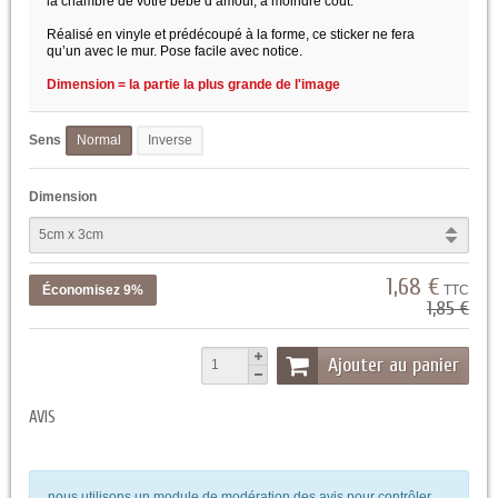
la chambre de votre bébé d’amour, à moindre coût.
Réalisé en vinyle et prédécoupé à la forme, ce sticker ne fera
qu’un avec le mur. Pose facile avec notice.
Dimension = la partie la plus grande de l'image
Sens
Normal
Inverse
Dimension
1,68 €
Économisez 9%
TTC
1,85 €
Ajouter au panier
AVIS
nous utilisons un module de modération des avis pour contrôler