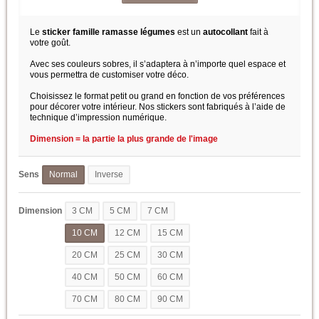
Le
sticker famille ramasse légumes
est un
autocollant
fait à
votre goût.
Avec ses couleurs sobres, il s’adaptera à n’importe quel espace et
vous permettra de customiser votre déco.
Choisissez le format petit ou grand en fonction de vos préférences
pour décorer votre intérieur. Nos stickers sont fabriqués à l’aide de
technique d’impression numérique.
Dimension = la partie la plus grande de l'image
Sens
Normal
Inverse
Dimension
3 CM
5 CM
7 CM
10 CM
12 CM
15 CM
20 CM
25 CM
30 CM
40 CM
50 CM
60 CM
70 CM
80 CM
90 CM