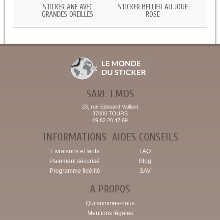
STICKER ANE AVEC
STICKER BELLIER AU JOUE
STICK
GRANDES OREILLES
ROSE
SARL LMDS
23, rue Edouard Vaillant
37000 TOURS
09 82 28 47 69
INFORMATIONS
AIDES CONSEILS
Livraisons et tarifs
FAQ
Paiement sécurisé
Blog
Programme fidélité
SAV
A PROPOS
Qui sommes-nous
Mentions légales