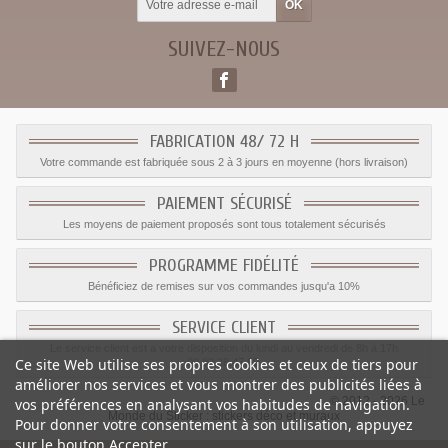
SUIVEZ-NOUS
FABRICATION 48/ 72 H
Votre commande est fabriquée sous 2 à 3 jours en moyenne (hors livraison)
PAIEMENT SÉCURISÉ
Les moyens de paiement proposés sont tous totalement sécurisés
PROGRAMME FIDÉLITÉ
Bénéficiez de remises sur vos commandes jusqu'a 10%
SERVICE CLIENT
Le service client est a votre disposition du lundi au vendredi de 8h à 17h
Ce site Web utilise ses propres cookies et ceux de tiers pour
09.82.28.47.69.
améliorer nos services et vous montrer des publicités liées à
© 2012 - 2026 Le
vos préférences en analysant vos habitudes de navigation.
Monde du Sticker :
stickers déco et muraux
Pour donner votre consentement à son utilisation, appuyez
sur le bouton Accepter.