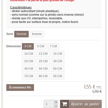
Dimension = la partie la plus grande de l'image.
Caractéristiques
- sticker autocollant (vinyle plastique),
- sens normal (comme sur la photo) sens inverse (miroir)
- résiste aux UV, intempéries, lessivable,
- pose facile sur surface lisse et propre,
notice fourni.
Sens
Normal
Inverse
Dimension
3 CM
5 CM
7 CM
10 CM
12 CM
15 CM
20 CM
25 CM
30 CM
40 CM
50 CM
60 CM
70 CM
80 CM
90 CM
1,55 €
Économisez 9%
TTC
1,70 €
Ajouter au panier