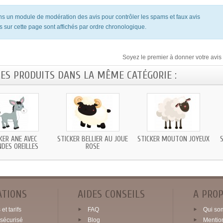
ons un module de modération des avis pour contrôler les spams et faux avis
s sur cette page sont affichés par ordre chronologique.
Soyez le premier à donner votre avis 
RES PRODUITS DANS LA MÊME CATÉGORIE :
KER ANE AVEC
STICKER BELLIER AU JOUE
STICKER MOUTON JOYEUX
DES OREILLES
ROSE
ATIONS
AIDES CONSEILS
A PRO
et tarifs
FAQ
Qui so
sécurisé
Blog
Mentio