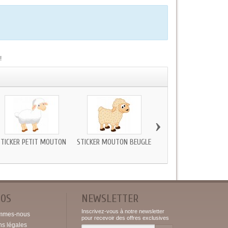
!
›
STICKER PETIT MOUTON
STICKER MOUTON BEUGLE
STICKER MOUTON
PATIENTE POUR MANG
POS
NEWSLETTER
Inscrivez-vous à notre newsletter
mmes-nous
pour recevoir des offres exclusives
ns légales