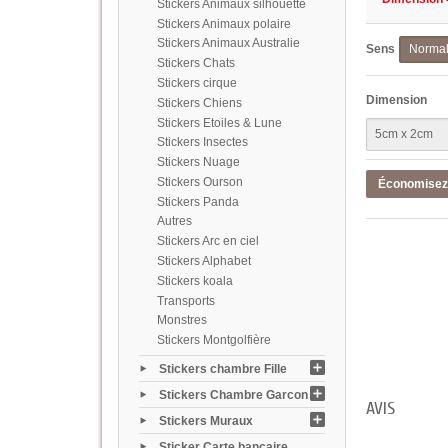
Stickers Animaux silhouette
Stickers Animaux polaire
Stickers Animaux Australie
Sens
Norma
Stickers Chats
Stickers cirque
Dimension
Stickers Chiens
Stickers Etoiles & Lune
Stickers Insectes
Stickers Nuage
Stickers Ourson
Économise
Stickers Panda
Autres
Stickers Arc en ciel
Stickers Alphabet
Stickers koala
Transports
Monstres
Stickers Montgolfière
Stickers chambre Fille
Stickers Chambre Garcon
AVIS
Stickers Muraux
Sticker Carte bancaire