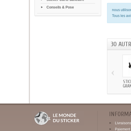
Conseils & Pose
nous utilis
Tous les avi
30 AUT
‹
STIC
GRAN
INFORM
Livraisons 
Paiement 