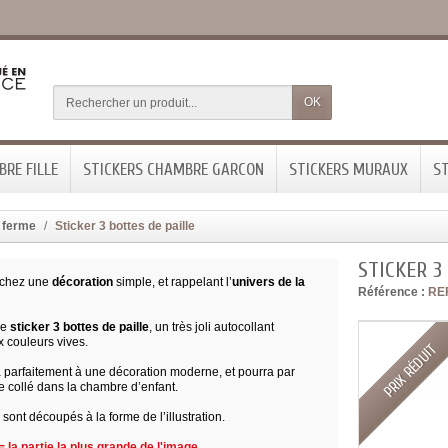
OK
RE FILLE
STICKERS CHAMBRE GARCON
STICKERS MURAUX
ST
 ferme
Sticker 3 bottes de paille
STICKER 3
rchez une
décoration
simple, et rappelant l’
univers de la
Référence :
RE
le
sticker 3 bottes de paille
, un très joli autocollant
x couleurs vives.
PRIX RÉDUIT
a parfaitement à une décoration moderne, et pourra par
e collé dans la chambre d’enfant.
 sont découpés à la forme de l’illustration.
 la partie la plus grande de l'image