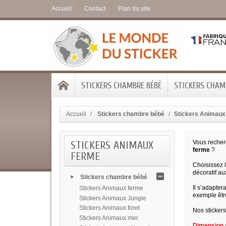
Accueil
Contact
Plan du site
STICKERS CHAMBRE BÉBÉ
STICKERS CHAMB
Accueil
Stickers chambre bébé
Stickers Animaux
STICKERS ANIMAUX
Vous reche
ferme
?
FERME
Choisissez 
décoratif au
Stickers chambre bébé
Il s’adapter
Stickers Animaux ferme
exemple êtr
Stickers Animaux Jungle
Stickers Animaux foret
Nos stickers
Stickers Animaux mer
Dimension =