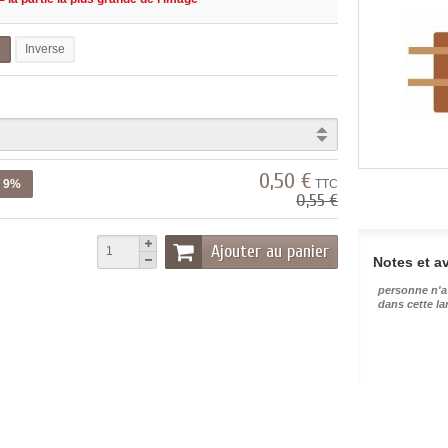
l
Inverse
0,50 €
z 9%
TTC
0,55 €
Ajouter au panier
Notes et av
personne n'a
dans cette l