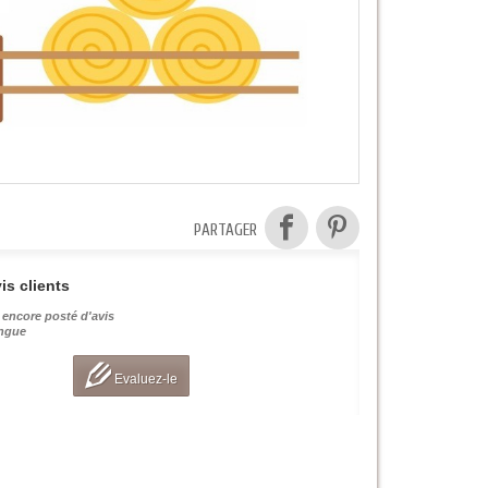
PARTAGER
is clients
 encore posté d'avis
angue
Evaluez-le