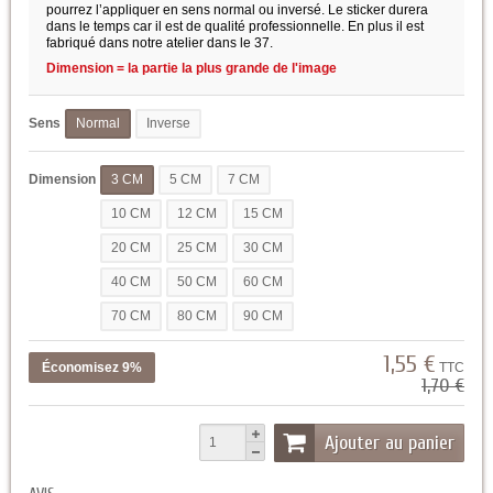
pourrez l’appliquer en sens normal ou inversé. Le sticker durera
dans le temps car il est de qualité professionnelle. En plus il est
fabriqué dans notre atelier dans le 37.
Dimension = la partie la plus grande de l'image
Sens
Normal
Inverse
Dimension
3 CM
5 CM
7 CM
10 CM
12 CM
15 CM
20 CM
25 CM
30 CM
40 CM
50 CM
60 CM
70 CM
80 CM
90 CM
1,55 €
Économisez 9%
TTC
1,70 €
Ajouter au panier