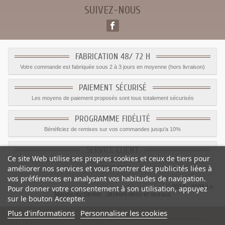
SUIVEZ-NOUS
FABRICATION 48/ 72 H
Votre commande est fabriquée sous 2 à 3 jours en moyenne (hors livraison)
PAIEMENT SÉCURISÉ
Les moyens de paiement proposés sont tous totalement sécurisés
PROGRAMME FIDÉLITÉ
Bénéficiez de remises sur vos commandes jusqu'a 10%
SERVICE CLIENT
Ce site Web utilise ses propres cookies et ceux de tiers pour
Le service client est a votre disposition du lundi au vendredi de 8h à 17h
améliorer nos services et vous montrer des publicités liées à
09.82.28.47.69.
vos préférences en analysant vos habitudes de navigation.
© 2012 - 2026 Le
Pour donner votre consentement à son utilisation, appuyez
Monde du Sticker :
stickers déco et muraux
sur le bouton Accepter.
Plus d'informations
Personnaliser les cookies