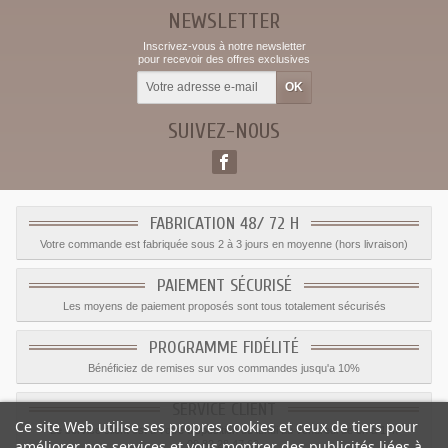
NEWSLETTER
Inscrivez-vous à notre newsletter
pour recevoir des offres exclusives
SUIVEZ-NOUS
FABRICATION 48/ 72 H
Votre commande est fabriquée sous 2 à 3 jours en moyenne (hors livraison)
PAIEMENT SÉCURISÉ
Les moyens de paiement proposés sont tous totalement sécurisés
PROGRAMME FIDÉLITÉ
Bénéficiez de remises sur vos commandes jusqu'a 10%
SERVICE CLIENT
Ce site Web utilise ses propres cookies et ceux de tiers pour
Le service client est a votre disposition du lundi au vendredi de 8h à 17h
améliorer nos services et vous montrer des publicités liées à
09.82.28.47.69.