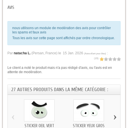
AVIS
nous utilisons un module de modération des avis pour contrôler
les spams et faux avis
Tous les avis sur cette page sont affichés par ordre chronologique.
Par
natacha L.
(Persan, France) le
15 Jan. 2026
:
(
Autocollant yeux bleu
)
(
1
/
5
)
Le client a noté le produit mais n'a pas rédigé d'avis, ou l'avis est en
attente de modération.
27 AUTRES PRODUITS DANS LA MÊME CATÉGORIE :
‹
›
STICKER OEIL VERT
STICKER YEUX GROS
STICK