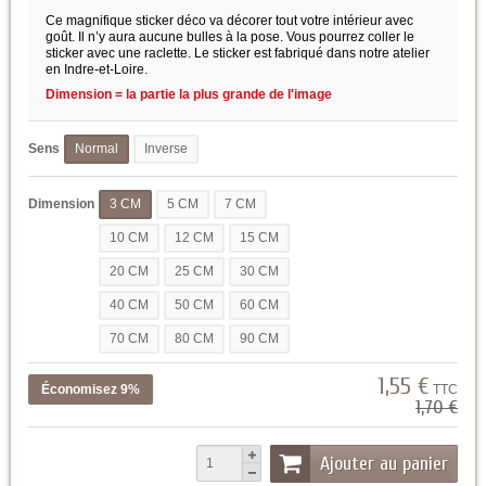
Ce magnifique sticker déco va décorer tout votre intérieur avec
goût. Il n’y aura aucune bulles à la pose. Vous pourrez coller le
sticker avec une raclette. Le sticker est fabriqué dans notre atelier
en Indre-et-Loire.
Dimension = la partie la plus grande de l'image
Sens
Normal
Inverse
Dimension
3 CM
5 CM
7 CM
10 CM
12 CM
15 CM
20 CM
25 CM
30 CM
40 CM
50 CM
60 CM
70 CM
80 CM
90 CM
1,55 €
Économisez 9%
TTC
1,70 €
Ajouter au panier