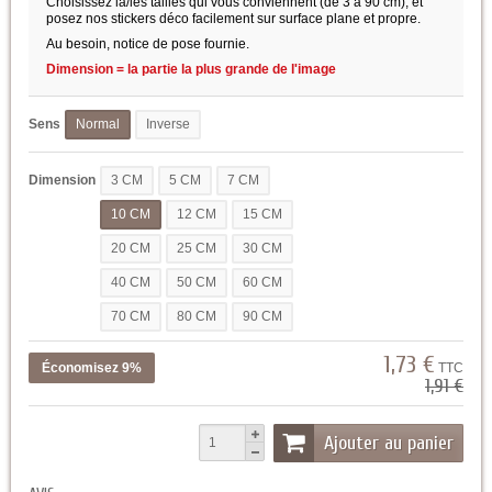
Choisissez la/les tailles qui vous conviennent (de 3 à 90 cm), et
posez nos stickers déco facilement sur surface plane et propre.
Au besoin, notice de pose fournie.
Dimension = la partie la plus grande de l'image
Sens
Normal
Inverse
Dimension
3 CM
5 CM
7 CM
10 CM
12 CM
15 CM
20 CM
25 CM
30 CM
40 CM
50 CM
60 CM
70 CM
80 CM
90 CM
1,73 €
Économisez 9%
TTC
1,91 €
Ajouter au panier