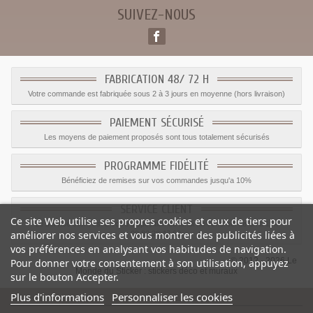
SUIVEZ-NOUS
FABRICATION 48/ 72 H
Votre commande est fabriquée sous 2 à 3 jours en moyenne (hors livraison)
PAIEMENT SÉCURISÉ
Les moyens de paiement proposés sont tous totalement sécurisés
PROGRAMME FIDÉLITÉ
Bénéficiez de remises sur vos commandes jusqu'a 10%
SERVICE CLIENT
Ce site Web utilise ses propres cookies et ceux de tiers pour
Le service client est a votre disposition du lundi au vendredi de 8h à 17h
améliorer nos services et vous montrer des publicités liées à
09.82.28.47.69.
vos préférences en analysant vos habitudes de navigation.
© 2012 - 2026 Le
Pour donner votre consentement à son utilisation, appuyez
Monde du Sticker :
stickers déco et muraux
sur le bouton Accepter.
Plus d'informations
Personnaliser les cookies